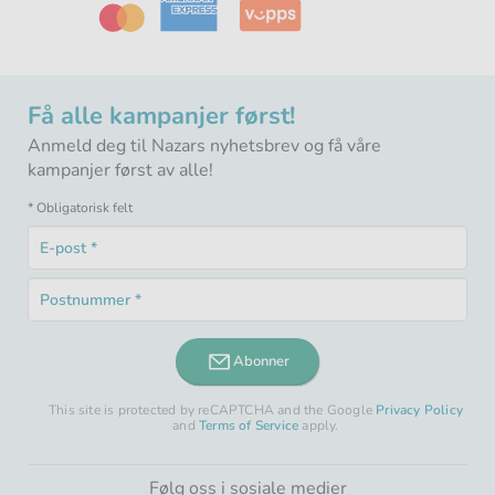
Få alle kampanjer først!
Anmeld deg til Nazars nyhetsbrev og få våre
kampanjer først av alle!
* Obligatorisk felt
E-
post
Obligatorisk
*
Postnummer
felt
Obligatorisk
*
felt
Abonner
This site is protected by reCAPTCHA and the Google
Privacy Policy
and
Terms of Service
apply.
Følg oss i sosiale medier