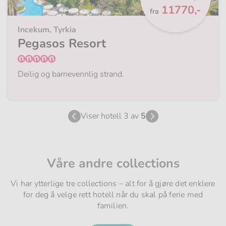
Fra
11770,-
fra
Incekum, Tyrkia
Pegasos Resort
Deilig og barnevennlig strand.
Viser hotell 3 av
5
Våre andre collections
Vi har ytterlige tre collections – alt for å gjøre det enklere
for deg å velge rett hotell når du skal på ferie med
familien.