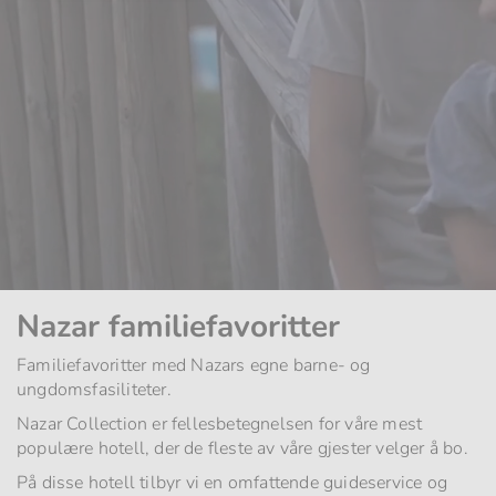
Nazar familiefavoritter
Familiefavoritter med Nazars egne barne- og
ungdomsfasiliteter.
Nazar Collection er fellesbetegnelsen for våre mest
populære hotell, der de fleste av våre gjester velger å bo.
På disse hotell tilbyr vi en omfattende guideservice og