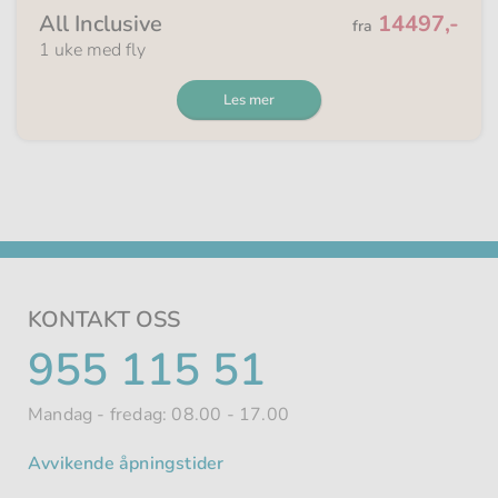
Fra
All Inclusive
14497,-
fra
1 uke med fly
Les mer
KONTAKT OSS
TELEFONNUMMER
955 115 51
Mandag - fredag: 08.00 - 17.00
Avvikende åpningstider