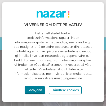
Deal of the Week:
500,- rabatt på Pegasos
World!
Bruk rabattkoden:
PW26.
Bestill nå »
VI VERNER OM DITT PRIVATLIV
Norges All Inclusive-spesialist
Dette nettstedet bruker
Nazar logo
cookies/informasjonskaplser. Noen
informasjonskapsler er nødvendige, mens andre gir
Søk din reise her
oss mulighet til å forbedre opplevelsen din, tilpasse
innhold og annonser på tvers av enhetene dine, og
Nazar Collection
gi innsikt i hvordan nettstedet og appene våre blir
brukt. For mer informasjon om informasjonskaplser
vi bruker, se «Cookies/Personvern» nederst på våre
nettsider. Vi anbefaler at du tillater alle
All Inclusive
informasjonskaplser, men hvis du ikke ønsker dette,
1 uke med fly
kan du administrere innstillingene dine.
Fra
9497,-
fra
per person
Godkjenn
Håndtere cookies