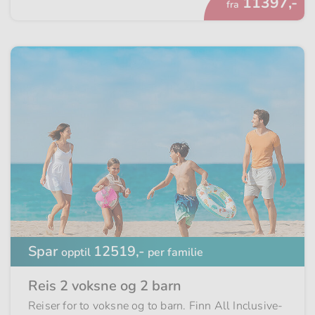
Fra
11397,-
fra
Spar
12519,-
opptil
per familie
Reis 2 voksne og 2 barn
Reiser for to voksne og to barn. Finn All Inclusive-