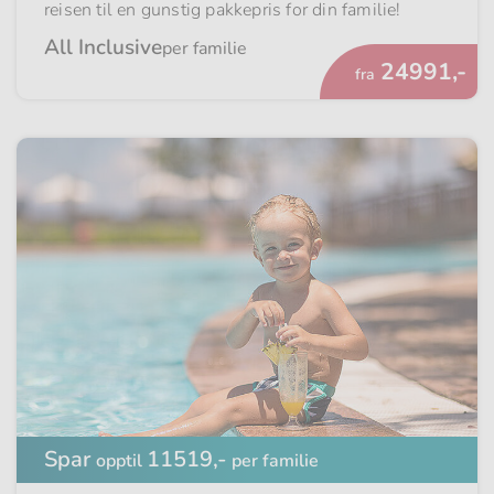
reisen til en gunstig pakkepris for din familie!
All Inclusive
per familie
Fra
24991,-
fra
Spar
11519,-
opptil
per familie