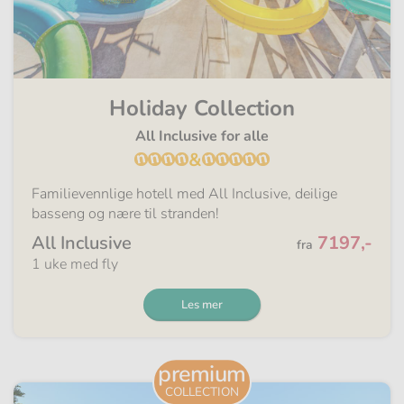
Holiday Collection
All Inclusive for alle
&
Familievennlige hotell med All Inclusive, deilige
basseng og nære til stranden!
Fra
All Inclusive
7197,-
fra
1 uke med fly
Les mer
premium
COLLECTION