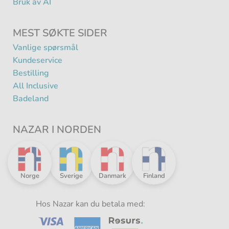
Bruk av AI
MEST SØKTE SIDER
Vanlige spørsmål
Kundeservice
Bestilling
All Inclusive
Badeland
NAZAR I NORDEN
Nazar
Nazar
Nazar
Nazar
Norge
Sverige
Danmark
Finland
i
i
i
i
Norden
Norden
Norden
Norden
-
Hos Nazar kan du betala med:
-
-
-