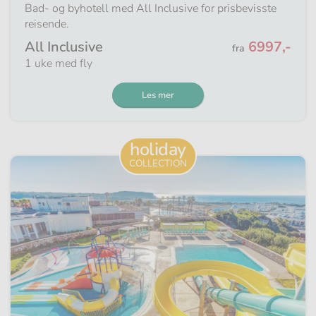
Bad- og byhotell med All Inclusive for prisbevisste
reisende.
Fra
All Inclusive
6997,-
fra
1 uke med fly
Les mer
holiday
COLLECTION