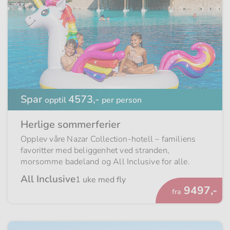
Spar
4573,-
opptil
per person
Herlige sommerferier
Opplev våre Nazar Collection-hotell – familiens
favoritter med beliggenhet ved stranden,
morsomme badeland og All Inclusive for alle.
All Inclusive
1 uke med fly
Fra
9497,-
fra