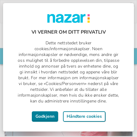
Deal of the Week:
500,- rabatt på Pegasos
World!
Bruk rabattkoden:
PW26.
Bestill nå »
VI VERNER OM DITT PRIVATLIV
Norges All Inclusive-spesialist
Dette nettstedet bruker
Nazar logo
cookies/informasjonskaplser. Noen
informasjonskapsler er nødvendige, mens andre gir
Søk din reise her
oss mulighet til å forbedre opplevelsen din, tilpasse
innhold og annonser på tvers av enhetene dine, og
gi innsikt i hvordan nettstedet og appene våre blir
brukt. For mer informasjon om informasjonskaplser
vi bruker, se «Cookies/Personvern» nederst på våre
nettsider. Vi anbefaler at du tillater alle
informasjonskaplser, men hvis du ikke ønsker dette,
kan du administrere innstillingene dine.
Godkjenn
Håndtere cookies