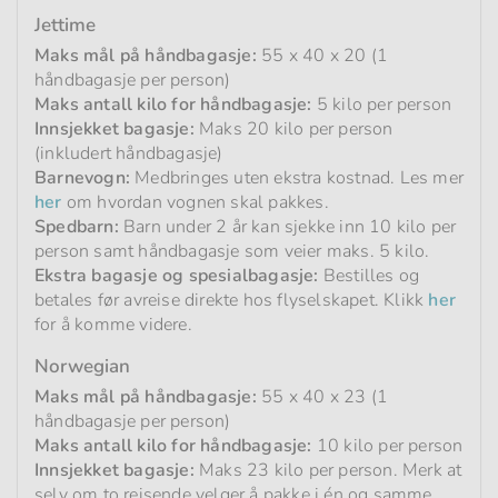
Jettime
Maks mål på håndbagasje:
55 x 40 x 20 (1
håndbagasje per person)
Maks antall kilo for håndbagasje:
5 kilo per person
Innsjekket bagasje:
Maks 20 kilo per person
(inkludert håndbagasje)
Barnevogn:
Medbringes uten ekstra kostnad. Les mer
her
om hvordan vognen skal pakkes.
Spedbarn:
Barn under 2 år kan sjekke inn 10 kilo per
person samt håndbagasje som veier maks. 5 kilo.
Ekstra bagasje og spesialbagasje:
Bestilles og
betales før avreise direkte hos flyselskapet. Klikk
her
for å komme videre.
Norwegian
Maks mål på håndbagasje:
55 x 40 x 23 (1
håndbagasje per person)
Maks antall kilo for håndbagasje:
10 kilo per person
Innsjekket bagasje:
Maks 23 kilo per person. Merk at
selv om to reisende velger å pakke i én og samme