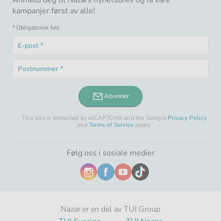
Anmeld deg til Nazars nyhetsbrev og få våre
kampanjer først av alle!
* Obligatorisk felt
E-
post
Obligatorisk
*
Postnummer
felt
Obligatorisk
*
felt
Abonner
This site is protected by reCAPTCHA and the Google
Privacy Policy
and
Terms of Service
apply.
Følg oss i sosiale medier
Nazar er en del av TUI Group