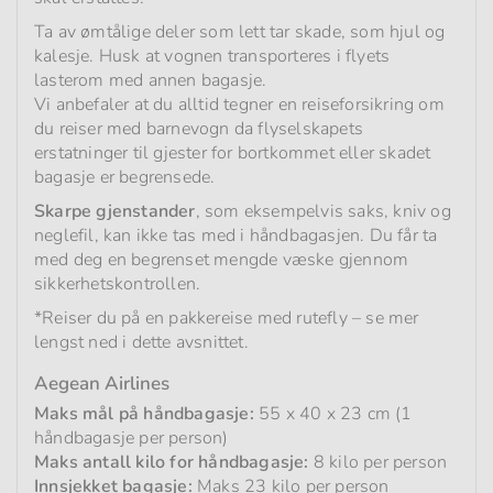
Ta av ømtålige deler som lett tar skade, som hjul og
kalesje. Husk at vognen transporteres i flyets
lasterom med annen bagasje.
Vi anbefaler at du alltid tegner en reiseforsikring om
du reiser med barnevogn da flyselskapets
erstatninger til gjester for bortkommet eller skadet
bagasje er begrensede.
Skarpe gjenstander
, som eksempelvis saks, kniv og
neglefil, kan ikke tas med i håndbagasjen. Du får ta
med deg en begrenset mengde væske gjennom
sikkerhetskontrollen.
*Reiser du på en pakkereise med rutefly – se mer
lengst ned i dette avsnittet.
Aegean Airlines
Maks mål på håndbagasje:
55 x 40 x 23 cm (1
håndbagasje per person)
Maks antall kilo for håndbagasje:
8 kilo per person
Innsjekket bagasje:
Maks 23 kilo per person