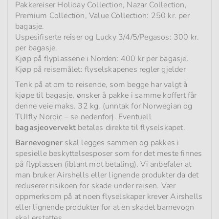
Pakkereiser Holiday Collection, Nazar Collection,
Premium Collection, Value Collection: 250 kr. per
bagasje.
Uspesifiserte reiser og Lucky 3/4/5/Pegasos: 300 kr.
per bagasje.
Kjøp på flyplassene i Norden: 400 kr per bagasje.
Kjøp på reisemålet: flyselskapenes regler gjelder
Tenk på at om to reisende, som begge har valgt å
kjøpe til bagasje, ønsker å pakke i samme koffert får
denne veie maks. 32 kg. (unntak for Norwegian og
TUIfly Nordic – se nedenfor). Eventuell
bagasjeovervekt
betales direkte til flyselskapet.
Barnevogner
skal legges sammen og pakkes i
spesielle beskyttelsesposer som for det meste finnes
på flyplassen (iblant mot betaling). Vi anbefaler at
man bruker Airshells eller lignende produkter da det
reduserer risikoen for skade under reisen. Vær
oppmerksom på at noen flyselskaper krever Airshells
eller lignende produkter for at en skadet barnevogn
skal erstattes.