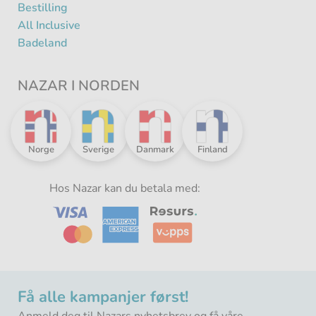
Bestilling
All Inclusive
Badeland
NAZAR I NORDEN
Nazar
Nazar
Nazar
Nazar
Norge
Sverige
Danmark
Finland
i
i
i
i
Norden
Norden
Norden
Norden
-
Hos Nazar kan du betala med:
-
-
-
Få alle kampanjer først!