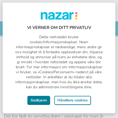
Norges All Inclusive-spesialist
Nazar logo
VI VERNER OM DITT PRIVATLIV
Søk din reise her
Dette nettstedet bruker
cookies/informasjonskaplser. Noen
informasjonskapsler er nødvendige, mens andre gir
oss mulighet til å forbedre opplevelsen din, tilpasse
innhold og annonser på tvers av enhetene dine, og
gi innsikt i hvordan nettstedet og appene våre blir
brukt. For mer informasjon om informasjonskaplser
vi bruker, se «Cookies/Personvern» nederst på våre
nettsider. Vi anbefaler at du tillater alle
informasjonskaplser, men hvis du ikke ønsker dette,
kan du administrere innstillingene dine.
Drømmepiloten - En vanvittig
Godkjenn
Håndtere cookies
drøm som ble virkelighet!
.
Det ble født en vanvittig drøm i selskapet for noen år