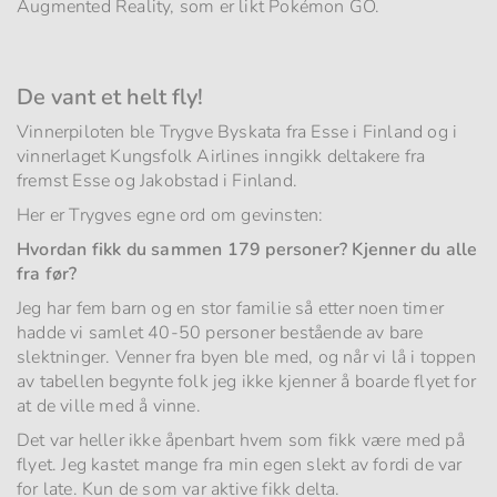
Augmented Reality, som er likt Pokémon GO.
De vant et helt fly!
Vinnerpiloten ble Trygve Byskata fra Esse i Finland og i
vinnerlaget Kungsfolk Airlines inngikk deltakere fra
fremst Esse og Jakobstad i Finland.
Her er Trygves egne ord om gevinsten:
Hvordan fikk du sammen 179 personer? Kjenner du alle
fra før?
Jeg har fem barn og en stor familie så etter noen timer
hadde vi samlet 40-50 personer bestående av bare
slektninger. Venner fra byen ble med, og når vi lå i toppen
av tabellen begynte folk jeg ikke kjenner å boarde flyet for
at de ville med å vinne.
Det var heller ikke åpenbart hvem som fikk være med på
flyet. Jeg kastet mange fra min egen slekt av fordi de var
for late. Kun de som var aktive fikk delta.