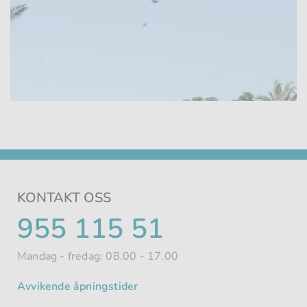
Loaded
100.00%
:
Unmute
KONTAKT OSS
TELEFONNUMMER
955 115 51
Mandag - fredag: 08.00 - 17.00
Avvikende åpningstider