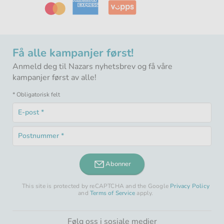
Få alle kampanjer først!
Anmeld deg til Nazars nyhetsbrev og få våre
kampanjer først av alle!
* Obligatorisk felt
E-
post
Obligatorisk
*
Postnummer
felt
Obligatorisk
*
felt
Abonner
This site is protected by reCAPTCHA and the Google
Privacy Policy
and
Terms of Service
apply.
Følg oss i sosiale medier