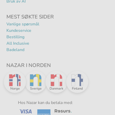
Bruk av AI
MEST SØKTE SIDER
Vanlige spørsmål
Kundeservice
Bestilling
All Inclusive
Badeland
NAZAR I NORDEN
Nazar
Nazar
Nazar
Nazar
Norge
Sverige
Danmark
Finland
i
i
i
i
Norden
Norden
Norden
Norden
-
Hos Nazar kan du betala med:
-
-
-