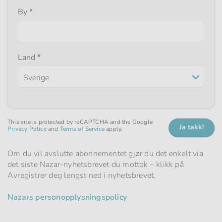
Obligatorisk
By
*
felt
Obligatorisk
Land
*
felt
This site is protected by reCAPTCHA and the Google
Privacy Policy
and
Terms of Service
apply.
Om du vil avslutte abonnementet gjør du det enkelt via
det siste Nazar-nyhetsbrevet du mottok – klikk på
Avregistrer deg lengst ned i nyhetsbrevet.
Nazars personopplysningspolicy