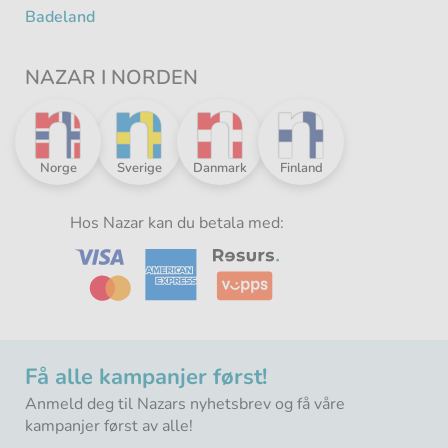
Badeland
NAZAR I NORDEN
Nazar
Nazar
Nazar
Nazar
Norge
Sverige
Danmark
Finland
i
i
i
i
Norden
Norden
Norden
Norden
-
Hos Nazar kan du betala med:
-
-
-
Få alle kampanjer først!
Anmeld deg til Nazars nyhetsbrev og få våre
kampanjer først av alle!