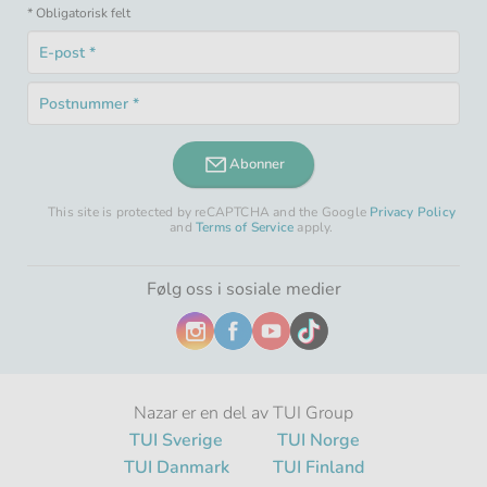
* Obligatorisk felt
E-
post
Obligatorisk
*
Postnummer
felt
Obligatorisk
*
felt
Abonner
This site is protected by reCAPTCHA and the Google
Privacy Policy
and
Terms of Service
apply.
Følg oss i sosiale medier
Nazar er en del av TUI Group
TUI Sverige
TUI Norge
TUI Danmark
TUI Finland