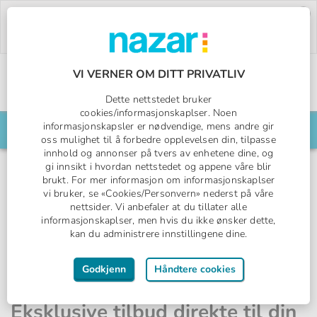
Deal of the Week:
500,- rabatt på Pegasos
World!
Bruk rabattkoden:
PW26.
Bestill nå »
VI VERNER OM DITT PRIVATLIV
Norges All Inclusive-spesialist
Dette nettstedet bruker
Nazar logo
cookies/informasjonskaplser. Noen
informasjonskapsler er nødvendige, mens andre gir
Søk din reise her
oss mulighet til å forbedre opplevelsen din, tilpasse
innhold og annonser på tvers av enhetene dine, og
gi innsikt i hvordan nettstedet og appene våre blir
brukt. For mer informasjon om informasjonskaplser
vi bruker, se «Cookies/Personvern» nederst på våre
nettsider. Vi anbefaler at du tillater alle
informasjonskaplser, men hvis du ikke ønsker dette,
kan du administrere innstillingene dine.
Godkjenn
Håndtere cookies
Eksklusive tilbud direkte til din