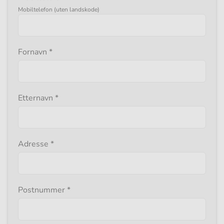
Mobiltelefon (uten landskode)
Obligatorisk
Fornavn
*
felt
Obligatorisk
Etternavn
*
felt
Obligatorisk
Adresse
*
felt
Obligatorisk
Postnummer
*
felt