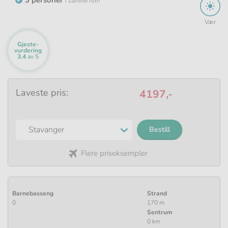
i samme rom
Vær
Gjeste­
vurdering
Baseres
3.4
av 5
på
118
svar
Laveste pris:
4197,-
Bestill
Flere priseksempler
Barnebasseng
Strand
0
170 m
Sentrum
0 km