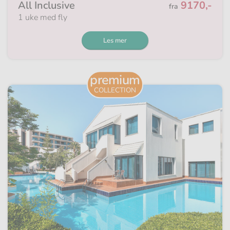
Fra
All Inclusive
9170,-
fra
1 uke med fly
Les mer
premium
COLLECTION