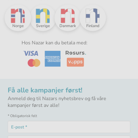
Nazar
Nazar
Nazar
Nazar
Norge
Sverige
Danmark
Finland
i
i
i
i
Norden
Norden
Norden
Norden
-
Hos Nazar kan du betala med:
-
-
-
Få alle kampanjer først!
Anmeld deg til Nazars nyhetsbrev og få våre
kampanjer først av alle!
* Obligatorisk felt
E-
post
Obligatorisk
*