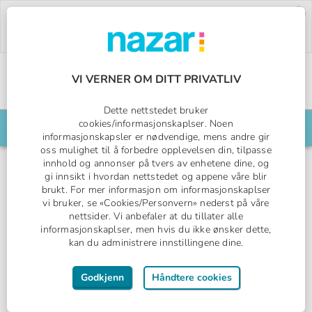
Deal of the Week:
500,- rabatt på Pegasos
World!
Bruk rabattkoden:
PW26.
Bestill nå »
VI VERNER OM DITT PRIVATLIV
Norges All Inclusive-spesialist
Nazar logo
Dette nettstedet bruker
cookies/informasjonskaplser. Noen
Søk din reise her
informasjonskapsler er nødvendige, mens andre gir
oss mulighet til å forbedre opplevelsen din, tilpasse
innhold og annonser på tvers av enhetene dine, og
gi innsikt i hvordan nettstedet og appene våre blir
brukt. For mer informasjon om informasjonskaplser
Rhodos by, Rhodos
vi bruker, se «Cookies/Personvern» nederst på våre
nettsider. Vi anbefaler at du tillater alle
Amaryllis Hotel
informasjonskaplser, men hvis du ikke ønsker dette,
kan du administrere innstillingene dine.
Måltider - flere muligheter
Godkjenn
Håndtere cookies