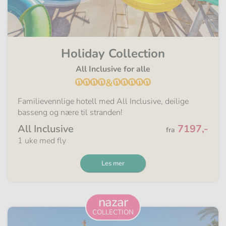
Holiday Collection
All Inclusive for alle
&
Familievennlige hotell med All Inclusive, deilige
basseng og nære til stranden!
Fra
All Inclusive
7197,-
fra
1 uke med fly
Les mer
nazar
COLLECTION