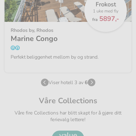
Frokost
1 uke med fly
Fra
5897,-
fra
Rhodos by, Rhodos
Marine Congo
Perfekt beliggenhet mellom by og strand.
Viser hotell 3 av
6
Våre Collections
Våre fire Collections har blitt skapt for å gjøre ditt
ferievalg lettere!
value