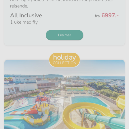
reisende.
Fra
All Inclusive
6997,-
fra
1 uke med fly
Les mer
holiday
COLLECTION