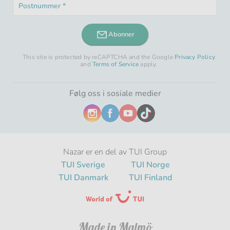
Postnummer
felt
Obligatorisk
*
felt
Abonner
This site is protected by reCAPTCHA and the Google
Privacy Policy
and
Terms of Service
apply.
Følg oss i sosiale medier
Nazar er en del av TUI Group
TUI Sverige
TUI Norge
TUI Danmark
TUI Finland
Made in Malmö