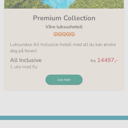
Premium Collection
Våre luksushotell
Luksuriøse All Inclusice-hotell med alt du kan ønske
deg på ferien!
Fra
All Inclusive
14497,-
fra
1 uke med fly
Les mer