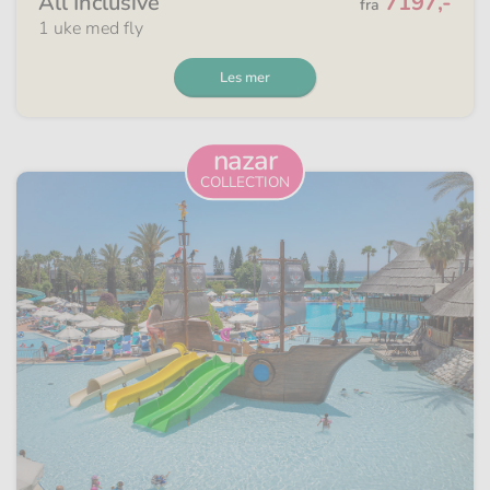
Fra
All Inclusive
7197,-
fra
1 uke med fly
Les mer
nazar
COLLECTION