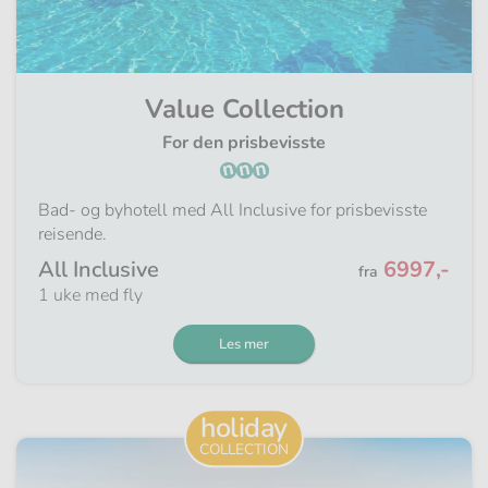
Value Collection
For den prisbevisste
Bad- og byhotell med All Inclusive for prisbevisste
reisende.
Fra
All Inclusive
6997,-
fra
1 uke med fly
Les mer
holiday
COLLECTION