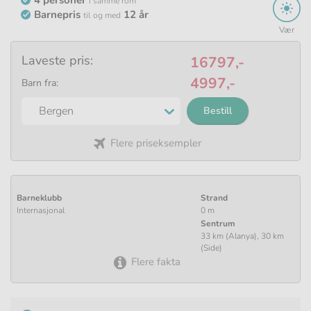
i samme rom
Barnepris
12 år
til og med
Vær
Laveste pris:
16797,-
4997,-
Barn fra:
Bestill
Flere priseksempler
Barneklubb
Strand
Internasjonal
0 m
Sentrum
33 km (Alanya), 30 km
(Side)
Flere fakta