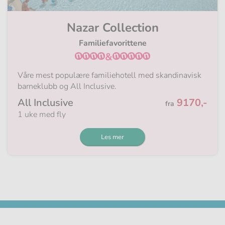
Nazar Collection
Familiefavorittene
&
Våre mest populære familiehotell med skandinavisk
barneklubb og All Inclusive.
Fra
All Inclusive
9170,-
fra
1 uke med fly
Les mer