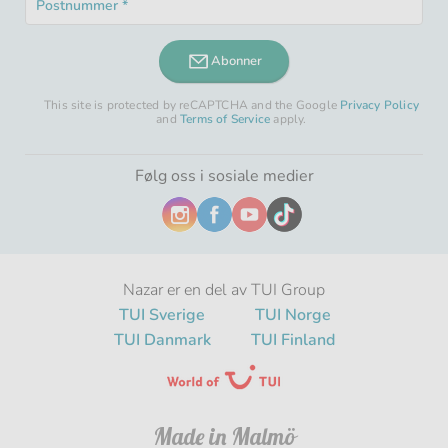
felt
Obligatorisk
*
felt
Abonner
This site is protected by reCAPTCHA and the Google
Privacy Policy
and
Terms of Service
apply.
Følg oss i sosiale medier
Nazar er en del av TUI Group
TUI Sverige
TUI Norge
TUI Danmark
TUI Finland
Made in Malmö