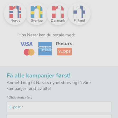
Nazar
Nazar
Nazar
Nazar
Norge
Sverige
Danmark
Finland
i
i
i
i
Norden
Norden
Norden
Norden
-
Hos Nazar kan du betala med:
-
-
-
Få alle kampanjer først!
Anmeld deg til Nazars nyhetsbrev og få våre
kampanjer først av alle!
* Obligatorisk felt
E-
post
Obligatorisk
*
Postnummer