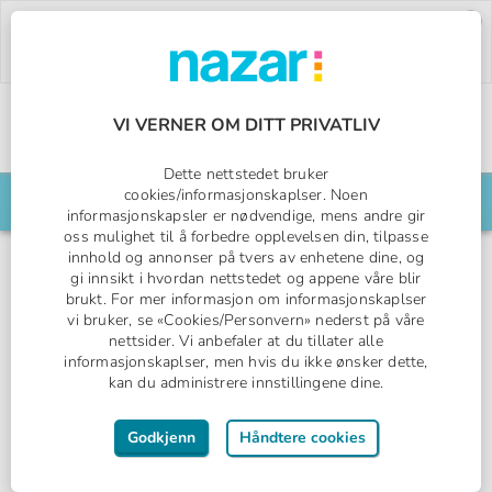
Deal of the Week:
500,- rabatt på Pegasos
World!
Bruk rabattkoden:
PW26.
Bestill nå »
VI VERNER OM DITT PRIVATLIV
Norges All Inclusive-spesialist
Nazar logo
Dette nettstedet bruker
cookies/informasjonskaplser. Noen
Søk din reise her
informasjonskapsler er nødvendige, mens andre gir
oss mulighet til å forbedre opplevelsen din, tilpasse
innhold og annonser på tvers av enhetene dine, og
gi innsikt i hvordan nettstedet og appene våre blir
brukt. For mer informasjon om informasjonskaplser
Okurcalar, Tyrkia
vi bruker, se «Cookies/Personvern» nederst på våre
nettsider. Vi anbefaler at du tillater alle
Mylome
informasjonskaplser, men hvis du ikke ønsker dette,
kan du administrere innstillingene dine.
PREMIUM COLLECTION
All Inclusive
Godkjenn
Håndtere cookies