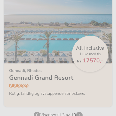
All Inclusive
1 uke med fly
Fra
17570,-
fra
Gennadi, Rhodos
Gennadi Grand Resort
Rolig, landlig og avslappende atmosfære.
Viser hotell 3 av
10