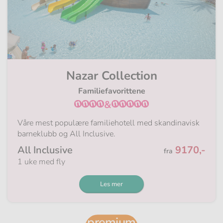
Nazar Collection
Familiefavorittene
&
Våre mest populære familiehotell med skandinavisk
barneklubb og All Inclusive.
Fra
All Inclusive
9170,-
fra
1 uke med fly
Les mer
premium