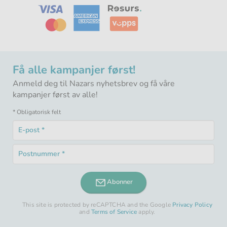
Få alle kampanjer først!
Anmeld deg til Nazars nyhetsbrev og få våre
kampanjer først av alle!
* Obligatorisk felt
E-
post
Obligatorisk
*
Postnummer
felt
Obligatorisk
*
felt
Abonner
This site is protected by reCAPTCHA and the Google
Privacy Policy
and
Terms of Service
apply.