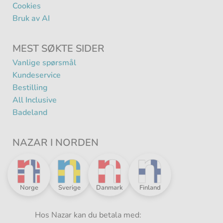
Cookies
Bruk av AI
MEST SØKTE SIDER
Vanlige spørsmål
Kundeservice
Bestilling
All Inclusive
Badeland
NAZAR I NORDEN
Nazar
Nazar
Nazar
Nazar
Norge
Sverige
Danmark
Finland
i
i
i
i
Norden
Norden
Norden
Norden
-
Hos Nazar kan du betala med:
-
-
-