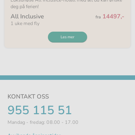
deg på ferien!
Fra
All Inclusive
14497,-
fra
1 uke med fly
Les mer
KONTAKT OSS
TELEFONNUMMER
955 115 51
Mandag - fredag: 08.00 - 17.00