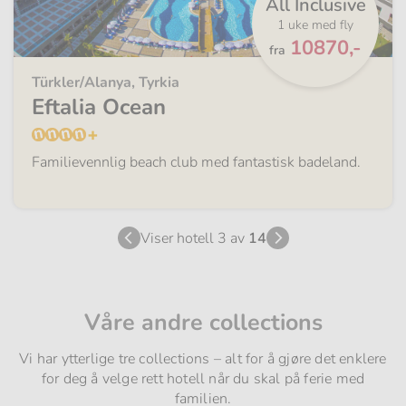
All Inclusive
1 uke med fly
Fra
10870,-
fra
Türkler/Alanya, Tyrkia
Eftalia Ocean
Familievennlig beach club med fantastisk badeland.
Viser hotell 3 av
14
Våre andre collections
Vi har ytterlige tre collections – alt for å gjøre det enklere
for deg å velge rett hotell når du skal på ferie med
familien.