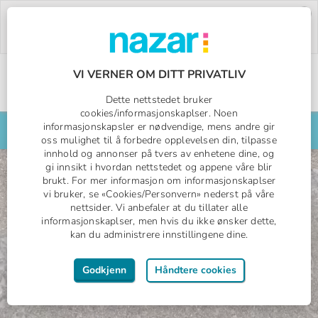
Deal of the Week:
500,- rabatt på Pegasos
World!
Bruk rabattkoden:
PW26.
Bestill nå »
VI VERNER OM DITT PRIVATLIV
Norges All Inclusive-spesialist
Dette nettstedet bruker
Nazar logo
cookies/informasjonskaplser. Noen
informasjonskapsler er nødvendige, mens andre gir
Søk din reise her
oss mulighet til å forbedre opplevelsen din, tilpasse
innhold og annonser på tvers av enhetene dine, og
Holiday Collection
gi innsikt i hvordan nettstedet og appene våre blir
brukt. For mer informasjon om informasjonskaplser
vi bruker, se «Cookies/Personvern» nederst på våre
nettsider. Vi anbefaler at du tillater alle
informasjonskaplser, men hvis du ikke ønsker dette,
kan du administrere innstillingene dine.
Godkjenn
Håndtere cookies