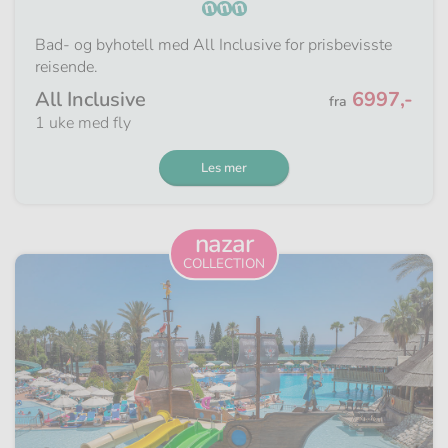
Bad- og byhotell med All Inclusive for prisbevisste
reisende.
Fra
All Inclusive
6997,-
fra
1 uke med fly
Les mer
nazar
COLLECTION