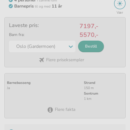
i samme rom
Barnepris
11 år
til og med
Vær
Laveste pris:
7197,-
5570,-
Barn fra:
Bestill
Flere priseksempler
Barnebasseng
Strand
Ja
150 m
Sentrum
1 km
Flere fakta