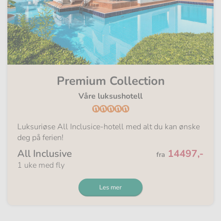
Premium Collection
Våre luksushotell
Luksuriøse All Inclusice-hotell med alt du kan ønske
deg på ferien!
Fra
All Inclusive
14497,-
fra
1 uke med fly
Les mer