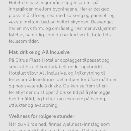
Hotellets bassengområde ligger samlet på
innergården mellom bygningene. Her er det god
plass til å slå seg ned med solseng og parasoll og
veksle mellom bad og hvile i skyggen. Bassenget
har en myk form, og området gir en mer avskjermet
følelse, samtidig som du har kort vei til hotellets
fellesområder.
Mat, drikke og All Inclusive
På Citrus Plaza Hotel er opplegget tilpasset deg
som vil ha det komfortabelt under oppholdet.
Hotellet tilbyr All Inclusive, og i tilknytning til
fellesområdene finnes det miljøer for både måltider
og noe svalende å drikke. Du kan se frem til en
ferieflyt der du slipper å bruke tid på å planlegge
hvert måltid, og heller kan fokusere på bading,
utflukter og avslapning.
Wellness for roligere stunder
Når du vil roe ned, finnes wellness-innslag som
passer perfekt etter en dag i solen. Det gjør det