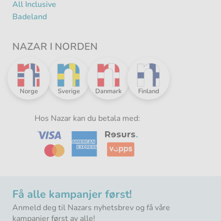
All Inclusive
Badeland
NAZAR I NORDEN
Nazar
Nazar
Nazar
Nazar
Norge
Sverige
Danmark
Finland
i
i
i
i
Norden
Norden
Norden
Norden
-
Hos Nazar kan du betala med:
-
-
-
Få alle kampanjer først!
Anmeld deg til Nazars nyhetsbrev og få våre
kampanjer først av alle!