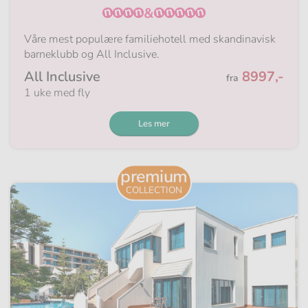
&
Våre mest populære familiehotell med skandinavisk
barneklubb og All Inclusive.
Fra
All Inclusive
8997,-
fra
1 uke med fly
Les mer
premium
COLLECTION