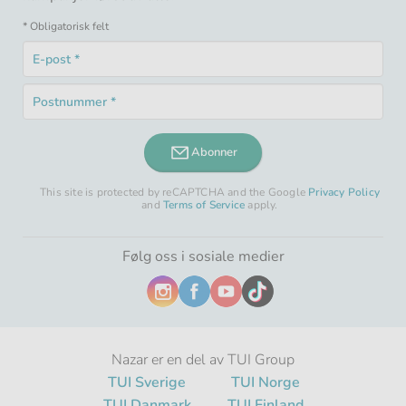
* Obligatorisk felt
E-
post
Obligatorisk
*
Postnummer
felt
Obligatorisk
*
felt
Abonner
This site is protected by reCAPTCHA and the Google
Privacy Policy
and
Terms of Service
apply.
Følg oss i sosiale medier
Nazar er en del av TUI Group
TUI Sverige
TUI Norge
TUI Danmark
TUI Finland