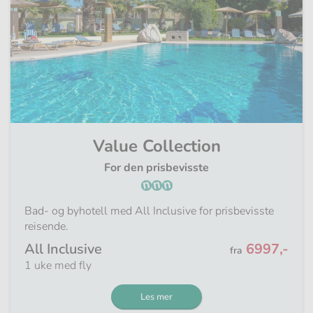
Value Collection
For den prisbevisste
Bad- og byhotell med All Inclusive for prisbevisste
reisende.
Fra
All Inclusive
6997,-
fra
1 uke med fly
Les mer