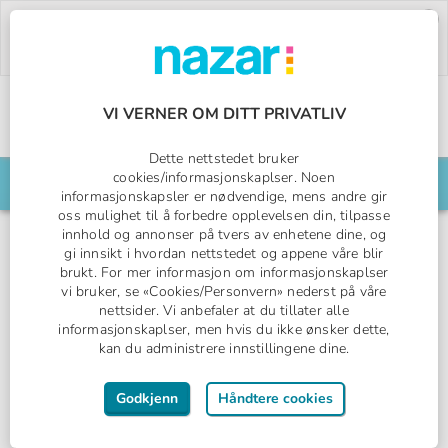
Deal of the Week:
500,- rabatt på Pegasos
World!
Bruk rabattkoden:
PW26.
Bestill nå »
VI VERNER OM DITT PRIVATLIV
Norges All Inclusive-spesialist
Nazar logo
Dette nettstedet bruker
cookies/informasjonskaplser. Noen
Søk din reise her
informasjonskapsler er nødvendige, mens andre gir
oss mulighet til å forbedre opplevelsen din, tilpasse
innhold og annonser på tvers av enhetene dine, og
gi innsikt i hvordan nettstedet og appene våre blir
brukt. For mer informasjon om informasjonskaplser
Alanya, Turkiet
vi bruker, se «Cookies/Personvern» nederst på våre
nettsider. Vi anbefaler at du tillater alle
Citrus Plaza Hotel
informasjonskaplser, men hvis du ikke ønsker dette,
kan du administrere innstillingene dine.
HOLIDAY COLLECTION
All Inclusive
Godkjenn
Håndtere cookies