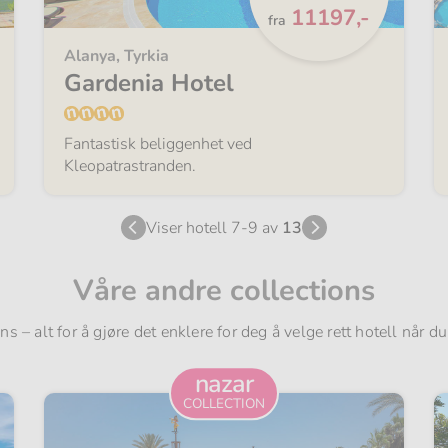
Fra
11197,-
fra
Alanya, Tyrkia
Gardenia Hotel
Fantastisk beliggenhet ved
Kleopatrastranden.
Viser hotell 7-9 av
13
Våre andre collections
ions – alt for å gjøre det enklere for deg å velge rett hotell når d
nazar
COLLECTION