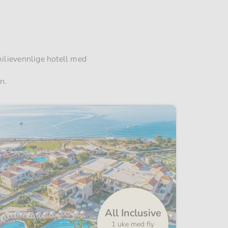
milievennlige hotell med
n.
All Inclusive
1 uke med fly