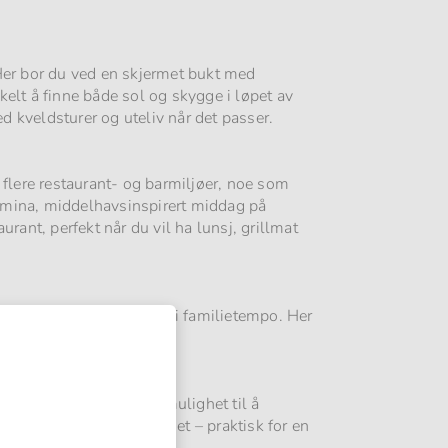
 Her bor du ved en skjermet bukt med
elt å finne både sol og skygge i løpet av
 kveldsturer og uteliv når det passer.
flere restaurant- og barmiljøer, noe som
alamina, middelhavsinspirert middag på
rant, perfekt når du vil ha lunsj, grillmat
å få dagene til å gå opp i familietempo. Her
rt, samt Aura Spa med mulighet til å
 kan bruke treningsrommet – praktisk for en