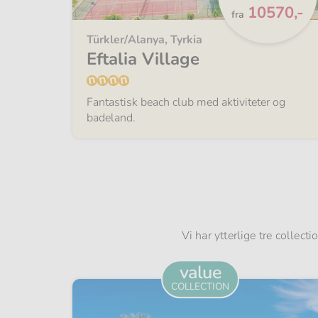
Fra
70,-
10570,-
fra
Türkler/Alanya, Tyrkia
Eftalia Village
tisk
Fantastisk beach club med aktiviteter og
badeland.
Vi har ytterlige tre collect
value
COLLECTION