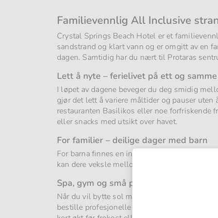
Familievennlig All Inclusive str
Crystal Springs Beach Hotel er et familievenn
sandstrand og klart vann og er omgitt av en fa
dagen. Samtidig har du nært til Protaras sent
Lett å nyte – ferielivet på ett og samme
I løpet av dagene beveger du deg smidig mell
gjør det lett å variere måltider og pauser ute
restauranten Basilikos eller noe forfriskende f
eller snacks med utsikt over havet.
For familier – deilige dager med barn
For barna finnes en internasjonal barneklubb, 
kan dere veksle mellom felles badetid og stunde
Spa, gym og små pauser i hverdagsluk
Når du vil bytte sol mot restitusjon, finner 
bestille profesjonelle behandlinger på stedet