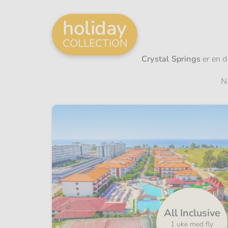
holiday
COLLECTION
Crystal Springs
er en d
N
usive
All Inclusive
d fly
1 uke med fly