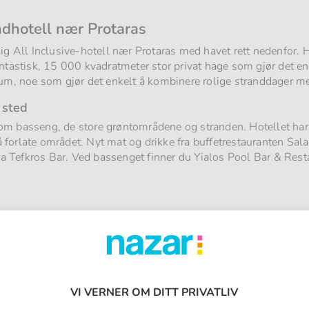
andhotell nær Protaras
lig All Inclusive-hotell nær Protaras med havet rett nedenfor.
ntastisk, 15 000 kvadratmeter stor privat hage som gjør det enk
rum, noe som gjør det enkelt å kombinere rolige stranddager med
 sted
om basseng, de store grøntområdene og stranden. Hotellet har 
n å forlate området. Nyt mat og drikke fra buffetrestauranten S
ra Tefkros Bar. Ved bassenget finner du Yialos Pool Bar & Restau
en lekeplass og et eget barnebasseng, noe som gjør det lettere 
r der barna har fullt fokus på lek, aktiviteter og minidisko.
sus
du hotellets helseklubb med badstue og dampbad som er inklude
VI VERNER OM DITT PRIVATLIV
 mot ekstra kostnad. Du som gjerne holder deg i gang på ferien,