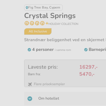
Fig Tree Bay, Cypern
Crystal Springs
HOLIDAY COLLECTION
All Inclusive
All Inclusive med internasjonale merkev
4 personer
Barnepr
i samme rom
Laveste pris:
16297,-
5470,-
Barn fra:
Flere priseksempler
Om hotellet