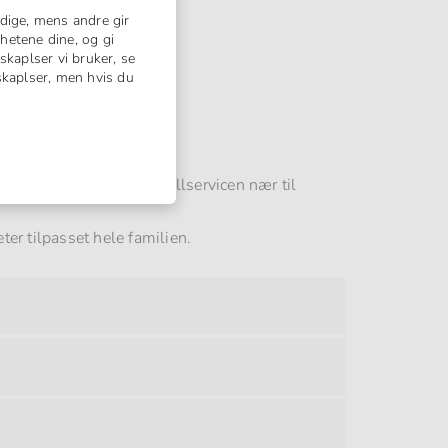
dige, mens andre gir
hetene dine, og gi
skaplser vi bruker, se
nskaplser, men hvis du
om hele dagen
 ferie med havet og hotellservicen nær til
eter tilpasset hele familien.