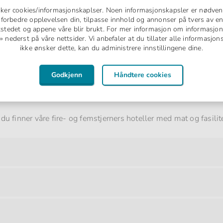
 er på sitt sterkeste.
uker cookies/informasjonskaplser. Noen informasjonskapsler er nødven
å forbedre opplevelsen din, tilpasse innhold og annonser på tvers av en
tstedet og appene våre blir brukt. For mer informasjon om informasjon
rt vann rett nedenfor hotellet
nederst på våre nettsider. Vi anbefaler at du tillater alle informasjo
r for hvile mellom badene
ikke ønsker dette, kan du administrere innstillingene dine.
ernasjonale merkevaredrikker og fersk juice samt måltider gjenn
 i solen
Godkjenn
Håndtere cookies
teter for både barn og tenåringer
amilier som vil bo strandnært, og til par som søker en avslappet
r du finner våre fire- og femstjerners hoteller med mat og fasilit