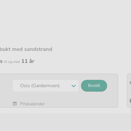
aredrikker
is
11 år
til og med
Bestill
Priskalender