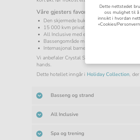
kort økt før frokost eller når ettermiddagssolen
Dette nettstedet br
Våre gjesters favoritter
oss mulighet til 
innsikt i hvordan net
Den skjermede bukten med sandstrand og kla
«Cookies/Personvern» 
15 000 kvm privat hage med deilige område
All Inclusive med et generøst utvalg av int
Bassengområde med jacuzzi for rolige dager
Internasjonal barneklubb og morsomme aktivi
Vi anbefaler Crystal Springs Beach Hotel til f
hands.
Dette hotellet inngår i
Holiday Collection
, de
Basseng og strand
All Inclusive
Spa og trening