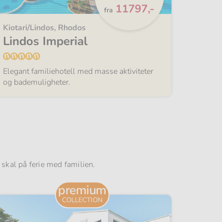
Fra
11797,-
fra
Kiotari/Lindos, Rhodos
Belek, 
Lindos Imperial
Magi
Elegant familiehotell med masse aktiviteter
Massevi
og bademuligheter.
familien
u skal på ferie med familien.
premium
COLLECTION