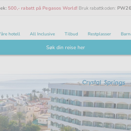
eek:
500,- rabatt på Pegasos World!
Bruk rabattkoden:
PW26
åre hotell
All Inclusive
Tilbud
Restplasser
Barn
Søk din reise her