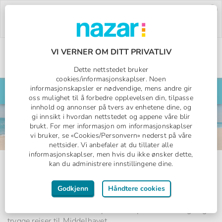
Deal of the Week:
500,- rabatt på Pegasos
World!
Bruk rabattkoden:
PW26.
Bestill nå »
VI VERNER OM DITT PRIVATLIV
Norges All Inclusive-spesialist
Dette nettstedet bruker
Nazar logo
cookies/informasjonskaplser. Noen
informasjonskapsler er nødvendige, mens andre gir
Søk din reise her
oss mulighet til å forbedre opplevelsen din, tilpasse
innhold og annonser på tvers av enhetene dine, og
gi innsikt i hvordan nettstedet og appene våre blir
brukt. For mer informasjon om informasjonskaplser
vi bruker, se «Cookies/Personvern» nederst på våre
nettsider. Vi anbefaler at du tillater alle
informasjonskaplser, men hvis du ikke ønsker dette,
Vi i Nazar – menneskene bak
kan du administrere innstillingene dine.
reisene
Godkjenn
Håndtere cookies
Bak Nazar står et team av engasjerte mennesker som
deler den samme lidenskapen: å skape minneverdige og
trygge reiser til Middelhavet.