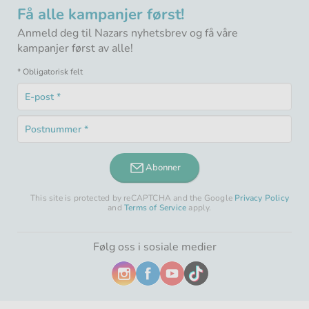
Få alle kampanjer først!
Anmeld deg til Nazars nyhetsbrev og få våre
kampanjer først av alle!
* Obligatorisk felt
E-
post
Obligatorisk
*
Postnummer
felt
Obligatorisk
*
felt
Abonner
This site is protected by reCAPTCHA and the Google
Privacy Policy
and
Terms of Service
apply.
Følg oss i sosiale medier