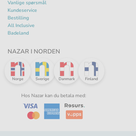
Vanlige spørsmål
Kundeservice
Bestilling
All Inclusive
Badeland
NAZAR I NORDEN
Nazar
Nazar
Nazar
Nazar
Norge
Sverige
Danmark
Finland
i
i
i
i
Norden
Norden
Norden
Norden
-
Hos Nazar kan du betala med:
-
-
-