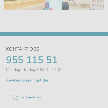
Loaded
64.94%
:
Unmute
KONTAKT OSS
TELEFONNUMMER
955 115 51
Mandag - fredag: 08.00 - 17.00
Avvikende åpningstider
Chatt med oss