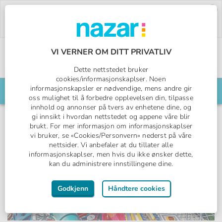
Deal of the Week:
500,- rabatt på Pegasos
World!
Bruk rabattkoden:
PW26.
Bestill nå »
VI VERNER OM DITT PRIVATLIV
Norges All Inclusive-spesialist
Dette nettstedet bruker
Nazar logo
cookies/informasjonskaplser. Noen
informasjonskapsler er nødvendige, mens andre gir
Søk din reise her
oss mulighet til å forbedre opplevelsen din, tilpasse
innhold og annonser på tvers av enhetene dine, og
gi innsikt i hvordan nettstedet og appene våre blir
brukt. For mer informasjon om informasjonskaplser
vi bruker, se «Cookies/Personvern» nederst på våre
nettsider. Vi anbefaler at du tillater alle
informasjonskaplser, men hvis du ikke ønsker dette,
kan du administrere innstillingene dine.
Godkjenn
Håndtere cookies