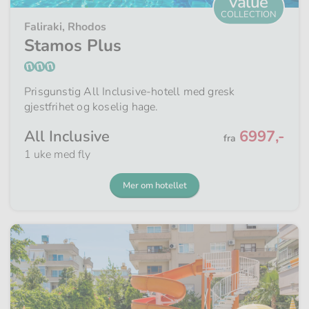
value
COLLECTION
Faliraki, Rhodos
Stamos Plus
Prisgunstig All Inclusive-hotell med gresk
gjestfrihet og koselig hage.
Fra
All Inclusive
6997,-
fra
1 uke med fly
Mer om hotellet