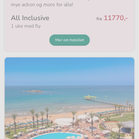
mye action og moro for alle!
Fra
All Inclusive
11770,-
fra
1 uke med fly
Mer om hotellet