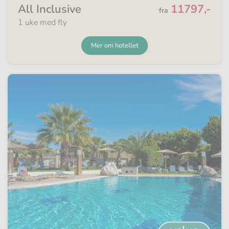
Fra
All Inclusive
11797,-
fra
1 uke med fly
Mer om hotellet