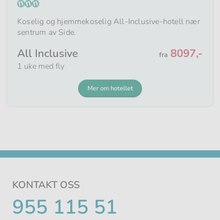
Koselig og hjemmekoselig All-Inclusive-hotell nær
sentrum av Side.
Fra
All Inclusive
8097,-
fra
1 uke med fly
Mer om hotellet
KONTAKT OSS
TELEFONNUMMER
955 115 51