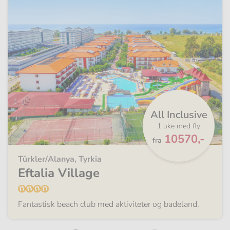
All Inclusive
1 uke med fly
Fra
10570,-
fra
Türkler/Alanya, Tyrkia
Eftalia Village
Fantastisk beach club med aktiviteter og badeland.