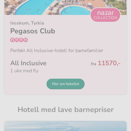
nazar
COLLECTION
Incekum, Tyrkia
Pegasos Club
Perfekt All Inclusive-hotell for barnefamilier
Fra
All Inclusive
11570,-
fra
1 uke med fly
Mer om hotellet
Hotell med lave barnepriser