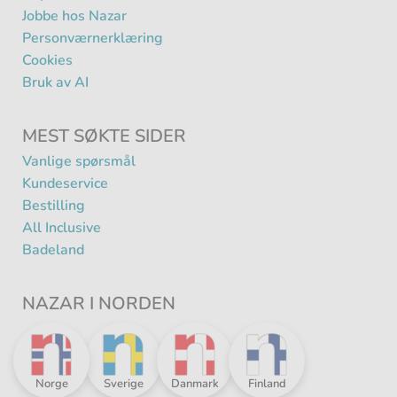
Jobbe hos Nazar
Personværnerklæring
Cookies
Bruk av AI
MEST SØKTE SIDER
Vanlige spørsmål
Kundeservice
Bestilling
All Inclusive
Badeland
NAZAR I NORDEN
Nazar
Nazar
Nazar
Nazar
Norge
Sverige
Danmark
Finland