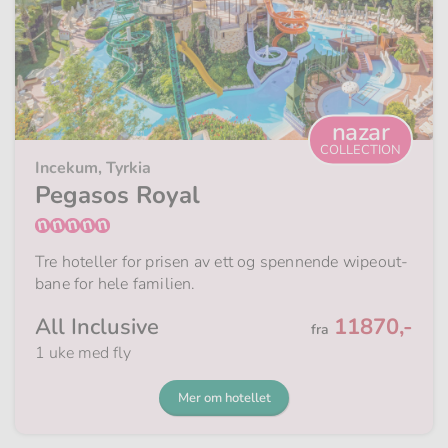
nazar
COLLECTION
Incekum, Tyrkia
Pegasos Royal
Tre hoteller for prisen av ett og spennende wipeout-
bane for hele familien.
Fra
All Inclusive
11870,-
fra
1 uke med fly
Mer om hotellet