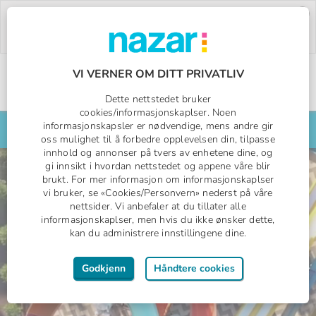
Deal of the Week:
500,- rabatt på Pegasos
World!
Bruk rabattkoden:
PW26.
Bestill nå »
VI VERNER OM DITT PRIVATLIV
Norges All Inclusive-spesialist
Dette nettstedet bruker
Nazar logo
cookies/informasjonskaplser. Noen
informasjonskapsler er nødvendige, mens andre gir
Søk din reise her
oss mulighet til å forbedre opplevelsen din, tilpasse
innhold og annonser på tvers av enhetene dine, og
gi innsikt i hvordan nettstedet og appene våre blir
brukt. For mer informasjon om informasjonskaplser
vi bruker, se «Cookies/Personvern» nederst på våre
nettsider. Vi anbefaler at du tillater alle
informasjonskaplser, men hvis du ikke ønsker dette,
kan du administrere innstillingene dine.
Godkjenn
Håndtere cookies