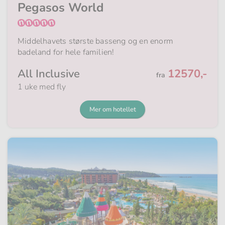
Pegasos World
Middelhavets største basseng og en enorm
badeland for hele familien!
Fra
All Inclusive
12570,-
fra
1 uke med fly
Mer om hotellet