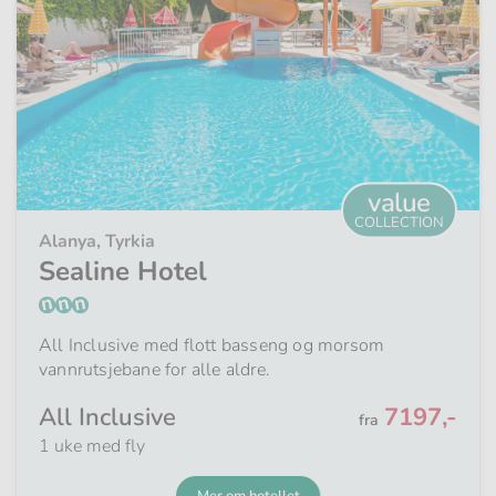
value
COLLECTION
Alanya, Tyrkia
Sealine Hotel
All Inclusive med flott basseng og morsom
vannrutsjebane for alle aldre.
Fra
All Inclusive
7197,-
fra
1 uke med fly