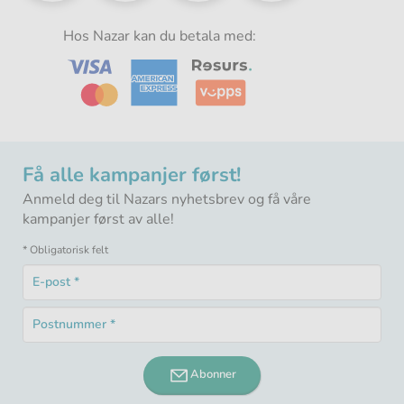
i
i
i
i
Norden
Norden
Norden
Norden
-
Hos Nazar kan du betala med:
-
-
-
Få alle kampanjer først!
Anmeld deg til Nazars nyhetsbrev og få våre
kampanjer først av alle!
* Obligatorisk felt
E-
post
Obligatorisk
*
Postnummer
felt
Obligatorisk
*
felt
Abonner