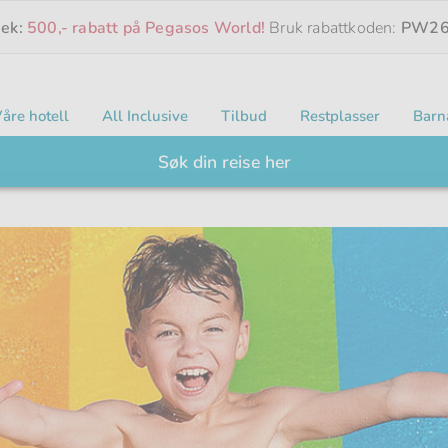
eek:
500,- rabatt på Pegasos World!
Bruk rabattkoden:
PW26
åre hotell
All Inclusive
Tilbud
Restplasser
Barn
Søk din reise her