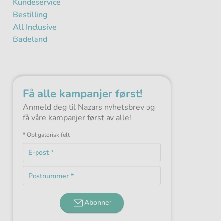
Kundeservice
Bestilling
All Inclusive
Badeland
Få alle kampanjer først!
Anmeld deg til Nazars nyhetsbrev og
få våre kampanjer først av alle!
* Obligatorisk felt
E-
post
Obligatorisk
*
Postnummer
felt
Obligatorisk
*
felt
Abonner