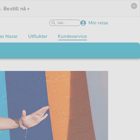
.
Bestill nå »
Min reise
as Nazar
Utflukter
Kundeservice