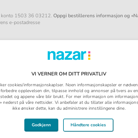
til konto 1503 36 03212.
Oppgi bestillerens informasjon og «N
erens e-postadresse
VI VERNER OM DITT PRIVATLIV
uker cookies/informasjonskaplser. Noen informasjonskapsler er nødven
å forbedre opplevelsen din, tilpasse innhold og annonser på tvers av en
tstedet og appene våre blir brukt. For mer informasjon om informasjon
nederst på våre nettsider. Vi anbefaler at du tillater alle informasjo
ikke ønsker dette, kan du administrere innstillingene dine.
Telefon
(nødvendig)
*
Godkjenn
Håndtere cookies