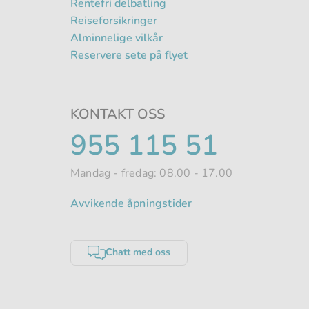
Rentefri delbatling
Reiseforsikringer
Alminnelige vilkår
Reservere sete på flyet
KONTAKT OSS
TELEFONNUMME
955 115 51
Mandag - fredag: 08.00 - 17.00
Avvikende åpningstider
Chatt med oss