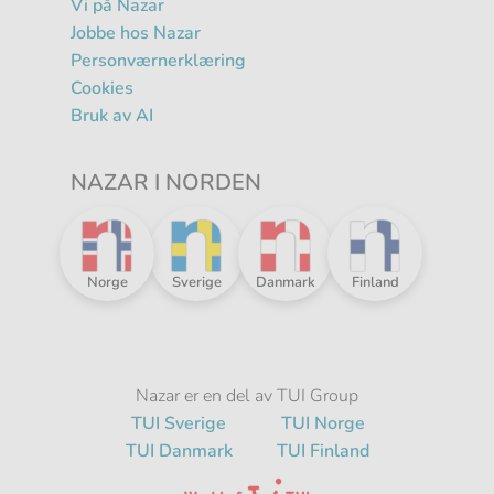
Vi på Nazar
Jobbe hos Nazar
Personværnerklæring
Cookies
Bruk av AI
NAZAR I NORDEN
R
Nazar
Nazar
Nazar
Nazar
Norge
Sverige
Danmark
Finland
i
i
i
i
Norden
Norden
Norden
Norden
-
-
-
-
Nazar er en del av TUI Group
TUI Sverige
TUI Norge
TUI Danmark
TUI Finland