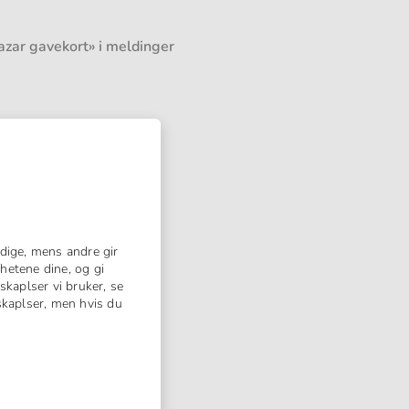
azar gavekort» i meldinger
dige, mens andre gir
hetene dine, og gi
skaplser vi bruker, se
nskaplser, men hvis du