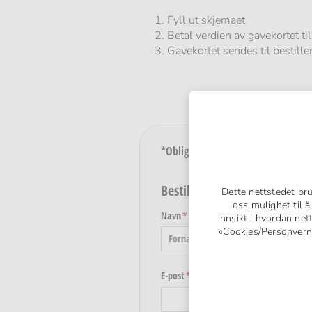
Fyll ut skjemaet
Betal verdien av gavekortet 
Gavekortet sendes til bestill
*Obligatorisk felt
Bestillerens informasjon
Dette nettstedet br
oss mulighet til 
Navn
(nødvendig)
*
innsikt i hvordan net
«Cookies/Personvern» 
E-post
(nødvendig)
*