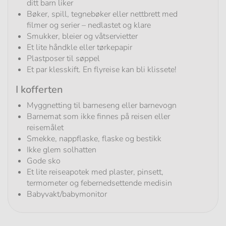
ditt barn liker
Bøker, spill, tegnebøker eller nettbrett med
filmer og serier – nedlastet og klare
Smukker, bleier og våtservietter
Et lite håndkle eller tørkepapir
Plastposer til søppel
Et par klesskift. En flyreise kan bli klissete!
I kofferten
Myggnetting til barneseng eller barnevogn
Barnemat som ikke finnes på reisen eller
reisemålet
Smekke, nappflaske, flaske og bestikk
Ikke glem solhatten
Gode sko
Et lite reiseapotek med plaster, pinsett,
termometer og febernedsettende medisin
Babyvakt/babymonitor