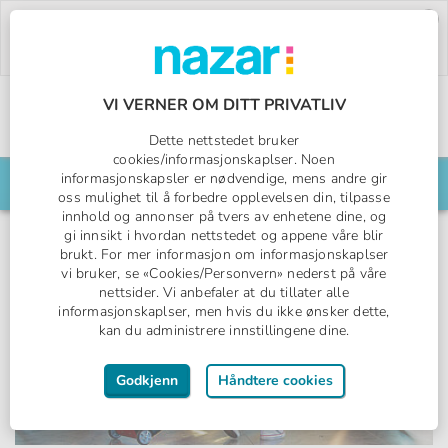
Deal of the Week:
500,- rabatt på Pegasos
World!
Bruk rabattkoden:
PW26.
Bestill nå »
VI VERNER OM DITT PRIVATLIV
Norges All Inclusive-spesialist
Dette nettstedet bruker
Nazar logo
cookies/informasjonskaplser. Noen
informasjonskapsler er nødvendige, mens andre gir
Søk din reise her
oss mulighet til å forbedre opplevelsen din, tilpasse
innhold og annonser på tvers av enhetene dine, og
gi innsikt i hvordan nettstedet og appene våre blir
brukt. For mer informasjon om informasjonskaplser
vi bruker, se «Cookies/Personvern» nederst på våre
nettsider. Vi anbefaler at du tillater alle
informasjonskaplser, men hvis du ikke ønsker dette,
kan du administrere innstillingene dine.
Godkjenn
Håndtere cookies