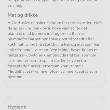
temperaturen i kroppen og blir lettere påvirket av
varmen.
Mat og drikke
All Inclusive minsker risikoen for matbakterier. Hvis
du spiser ute, tenk på å: Koke vannet før det
blandes med barnets mat og bruke flasker
hjemmefra Barnet bør spise godt tilberedt eller
kokt mat. Unngå rå skalldyr, rå fisk og mat som har
stått fremme i varmen. Ved Middelhavet finnes et
fantastisk utvalg av kjempegode frukter, som bør
skrelles før barnet spiser de. Drikk vann fra
forseglede flasker, ettersom kranvannet i
Middelhavet ikke inneholder samme kvalitet som
hjemme.
Hygiene