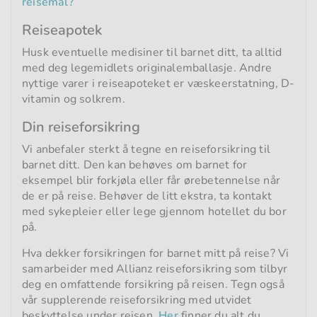
reisemål?
Reiseapotek
Husk eventuelle medisiner til barnet ditt, ta alltid
med deg legemidlets originalemballasje. Andre
nyttige varer i reiseapoteket er væskeerstatning, D-
vitamin og solkrem.
Din reiseforsikring
Vi anbefaler sterkt å tegne en reiseforsikring til
barnet ditt. Den kan behøves om barnet for
eksempel blir forkjøla eller får ørebetennelse når
de er på reise. Behøver de litt ekstra, ta kontakt
med sykepleier eller lege gjennom hotellet du bor
på.
Hva dekker forsikringen for barnet mitt på reise? Vi
samarbeider med Allianz reiseforsikring som tilbyr
deg en omfattende forsikring på reisen. Tegn også
vår supplerende reiseforsikring med utvidet
beskyttelse under reisen.
Her
finner du alt du