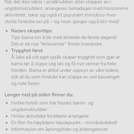
Når det ikke lekes i piratklubben eller slappes av i
ungdomsklubben, arrangeres temadager med morsomme
aktiviteter, leker og også et populært minidisco hvor
stolte foreldre ser på – og noen ganger også blir med!
Nazars eksperttips
Tips barna om å bli med allerede de første dagene!
Det er da nye “ferievenner” finner hverandre.
Trygghet først
Å leke på sitt eget språk skaper trygghet som gjør at
barna tør å slippe seg løs og få nye venner fra hele
Norden. Barna er alltid under oppsyn av våre ledere,
slik at du som forelder kan slappe av ved bassenget
og nyte ferien.
Lenger ned på siden finner du:
Hvilke hotell som har Nazars barne- og
ungdomsklubber
Hvilke aktiviteter klubbene arrangerer
En film fra høytidens høydepunkt – minidiskoteket!
Informasjon om åpningstider og aldersgrenser