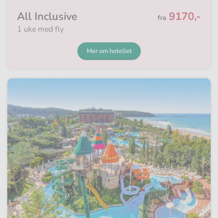
Fra
All Inclusive
9170,-
fra
1 uke med fly
Mer om hotellet