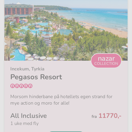
nazar
COLLECTION
Incekum, Tyrkia
Pegasos Resort
Morsom hinderbane på hotellets egen strand for
mye action og moro for alle!
Fra
All Inclusive
11770,-
fra
1 uke med fly