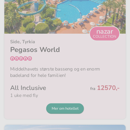
nazar
COLLECTION
Side, Tyrkia
Pegasos World
Middelhavets største basseng og en enorm
badeland for hele familien!
Fra
All Inclusive
12570,-
fra
1 uke med fly
Mer om hotellet