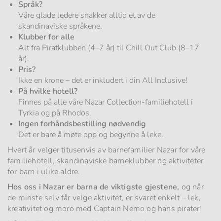
Språk?
Våre glade ledere snakker alltid et av de
skandinaviske språkene.
Klubber for alle
Alt fra Piratklubben (4–7 år) til Chill Out Club (8–17
år).
Pris?
Ikke en krone – det er inkludert i din All Inclusive!
På hvilke hotell?
Finnes på alle våre Nazar Collection-familiehotell i
Tyrkia og på Rhodos.
Ingen forhåndsbestilling nødvendig
Det er bare å møte opp og begynne å leke.
Hvert år velger titusenvis av barnefamilier Nazar for våre
familiehotell, skandinaviske barneklubber og aktiviteter
for barn i ulike aldre.
Hos oss i Nazar er barna de viktigste gjestene,
og når
de minste selv får velge aktivitet, er svaret enkelt – lek,
kreativitet og moro med Captain Nemo og hans pirater!