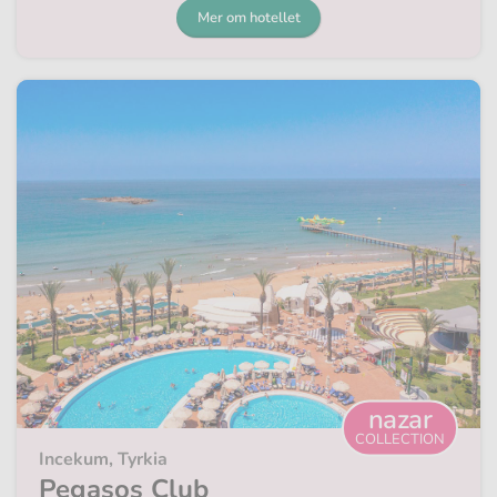
Mer om hotellet
nazar
COLLECTION
Incekum, Tyrkia
Pegasos Club