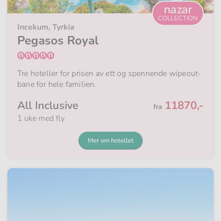
nazar
COLLECTION
Incekum, Tyrkia
Pegasos Royal
Tre hoteller for prisen av ett og spennende wipeout-
bane for hele familien.
Fra
All Inclusive
11870,-
fra
1 uke med fly
Mer om hotellet