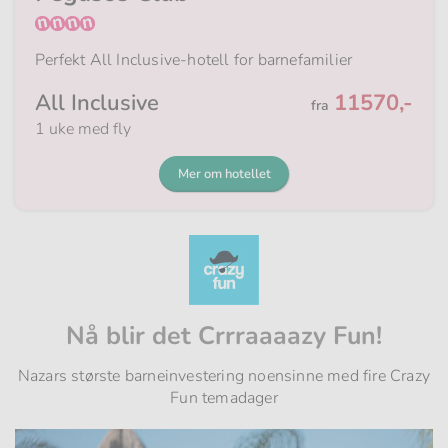
Perfekt All Inclusive-hotell for barnefamilier
Fra
All Inclusive
11570,-
fra
1 uke med fly
Mer om hotellet
Nå blir det Crrraaaazy Fun!
Nazars største barneinvestering noensinne med fire Crazy
Fun temadager