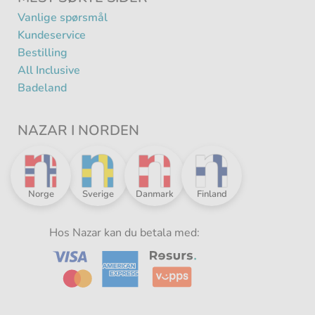
Vanlige spørsmål
Kundeservice
Bestilling
All Inclusive
Badeland
NAZAR I NORDEN
Nazar
Nazar
Nazar
Nazar
Norge
Sverige
Danmark
Finland
i
i
i
i
Norden
Norden
Norden
Norden
-
Hos Nazar kan du betala med:
-
-
-