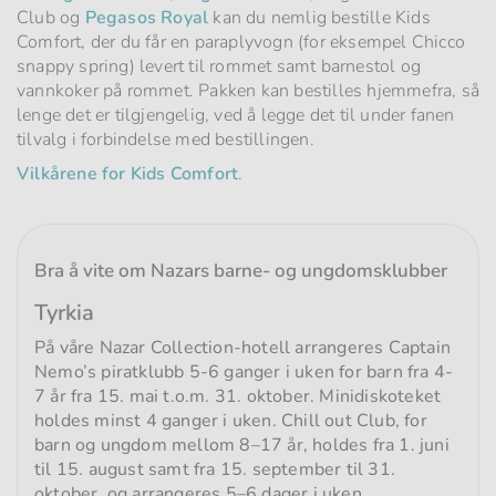
Club og
Pegasos Royal
kan du nemlig bestille Kids
Comfort, der du får en paraplyvogn (for eksempel Chicco
snappy spring) levert til rommet samt barnestol og
vannkoker på rommet. Pakken kan bestilles hjemmefra, så
lenge det er tilgjengelig, ved å legge det til under fanen
tilvalg i forbindelse med bestillingen.
Vilkårene for Kids Comfort
.
Bra å vite om Nazars barne- og ungdomsklubber
Tyrkia
På våre Nazar Collection-hotell arrangeres Captain
Nemo’s piratklubb 5-6 ganger i uken for barn fra 4-
7 år fra 15. mai t.o.m. 31. oktober. Minidiskoteket
holdes minst 4 ganger i uken. Chill out Club, for
barn og ungdom mellom 8–17 år, holdes fra 1. juni
til 15. august samt fra 15. september til 31.
oktober, og arrangeres 5–6 dager i uken.