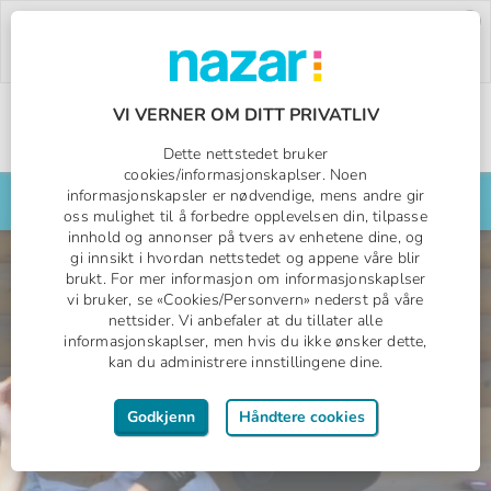
Deal of the Week:
500,- rabatt på Pegasos
World!
Bruk rabattkoden:
PW26.
Bestill nå »
VI VERNER OM DITT PRIVATLIV
Norges All Inclusive-spesialist
Dette nettstedet bruker
Nazar logo
cookies/informasjonskaplser. Noen
informasjonskapsler er nødvendige, mens andre gir
Søk din reise her
oss mulighet til å forbedre opplevelsen din, tilpasse
innhold og annonser på tvers av enhetene dine, og
gi innsikt i hvordan nettstedet og appene våre blir
brukt. For mer informasjon om informasjonskaplser
vi bruker, se «Cookies/Personvern» nederst på våre
nettsider. Vi anbefaler at du tillater alle
informasjonskaplser, men hvis du ikke ønsker dette,
kan du administrere innstillingene dine.
Godkjenn
Håndtere cookies