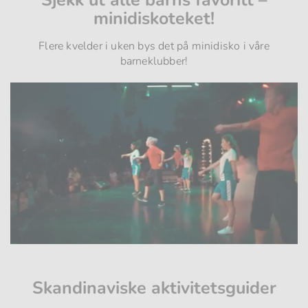
Sjekk ut alle barns favoritt –
minidiskoteket!
Flere kvelder i uken bys det på minidisko i våre
barneklubber!
Loaded
100.00%
:
Unmute
Skandinaviske aktivitetsguider