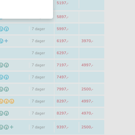
Reiselengde
Voksen Fra
7 dager
5197,-
Reiselengde
Voksen Fra
7 dager
5897,-
Reiselengde
Voksen Fra
7 dager
5997,-
Reiselengde
Voksen Fra
Barn Fra
7 dager
6197,-
3970,-
Reiselengde
Voksen Fra
7 dager
6297,-
Reiselengde
Voksen Fra
Barn Fra
7 dager
7197,-
4997,-
Reiselengde
Voksen Fra
7 dager
7497,-
Reiselengde
Voksen Fra
Barn Fra
7 dager
7997,-
2500,-
Reiselengde
Voksen Fra
Barn Fra
7 dager
8297,-
4997,-
Reiselengde
Voksen Fra
Barn Fra
7 dager
8297,-
4970,-
Reiselengde
Voksen Fra
Barn Fra
7 dager
9397,-
2500,-