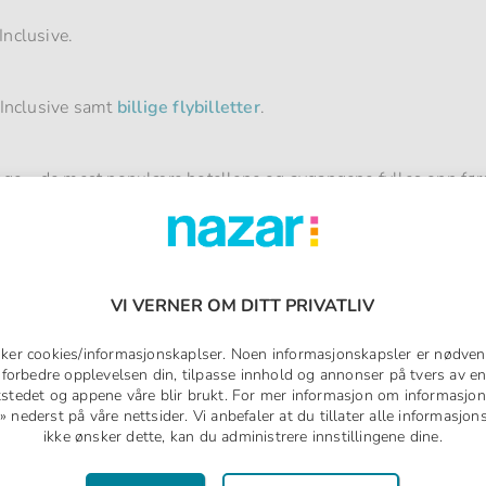
Inclusive.
l Inclusive samt
billige flybilletter
.
enge – de mest populære hotellene og avgangene fylles opp førs
VI VERNER OM DITT PRIVATLIV
Måltid
Rom
Sta
uker cookies/informasjonskaplser. Noen informasjonskapsler er nødven
å forbedre opplevelsen din, tilpasse innhold og annonser på tvers av en
tstedet og appene våre blir brukt. For mer informasjon om informasjon
nederst på våre nettsider. Vi anbefaler at du tillater alle informasjo
ikke ønsker dette, kan du administrere innstillingene dine.