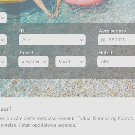
Til
Avreisedato
Rom
m
Rom 1
Hotell
1
zar!
nner du våre beste restplass-reiser til Tyrkia, Rhodos og Kypros 
 avreise, listen oppdateres løpende.