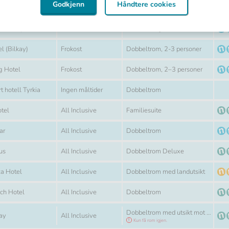
Rom
Dobbeltrom
Godkjenn
Håndtere cookies
Måltid
 Hotel
Ingen måltider
Kun få rom igjen.
Måltid
Rom
Icaria Apart
Frokost
2-romsleilighet
Måltid
Rom
l (Bilkay)
Frokost
Dobbeltrom, 2-3 personer
Måltid
Rom
g Hotel
Frokost
Dobbeltrom, 2–3 personer
Måltid
Rom
t hotell Tyrkia
Ingen måltider
Dobbeltrom
Måltid
Rom
otel
All Inclusive
Familiesuite
Måltid
Rom
ar
All Inclusive
Dobbeltrom
Måltid
Rom
us
All Inclusive
Dobbeltrom Deluxe
Måltid
Rom
za Hotel
All Inclusive
Dobbeltrom med landutsikt
Måltid
Rom
ch Hotel
All Inclusive
Dobbeltrom
Rom
Dobbeltrom med utsikt mot hage eller basseng
Måltid
Bay
All Inclusive
Kun få rom igjen.