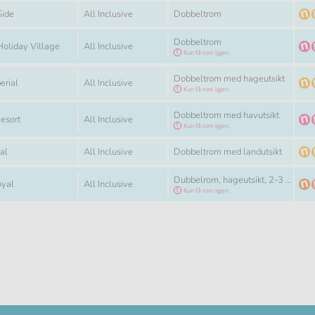
Måltid
Rom
Side
All Inclusive
Dobbeltrom
Rom
Dobbeltrom
Måltid
Holiday Village
All Inclusive
Kun få rom igjen.
Rom
Dobbeltrom med hageutsikt
Måltid
erial
All Inclusive
Kun få rom igjen.
Rom
Dobbeltrom med havutsikt
Måltid
esort
All Inclusive
Kun få rom igjen.
Måltid
Rom
ial
All Inclusive
Dobbeltrom med landutsikt
Rom
Dubbelrom, hageutsikt, 2-3 personer
Måltid
oyal
All Inclusive
Kun få rom igjen.