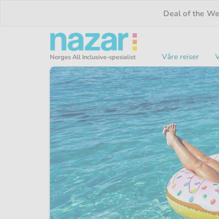
Deal of the W
Våre reiser
V
Norges All Inclusive-spesialist
Nazar logo