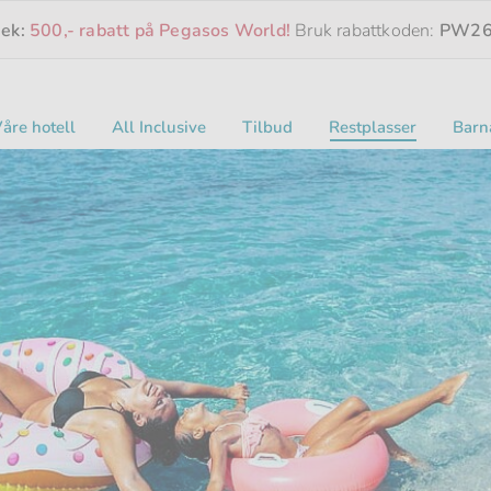
eek:
500,- rabatt på Pegasos World!
Bruk rabattkoden:
PW26
åre hotell
All Inclusive
Tilbud
Restplasser
Barn