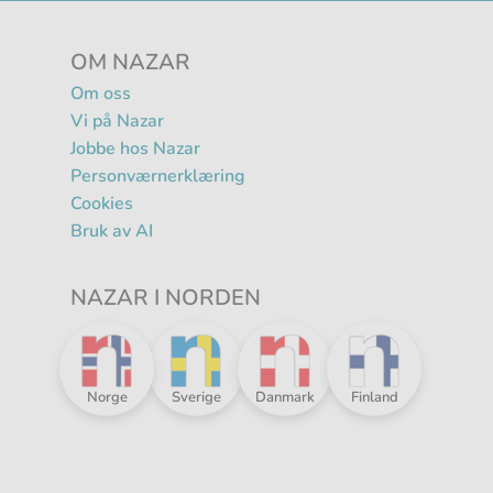
OM NAZAR
Om oss
Vi på Nazar
Jobbe hos Nazar
Personværnerklæring
Cookies
Bruk av AI
NAZAR I NORDEN
R
Nazar
Nazar
Nazar
Nazar
Norge
Sverige
Danmark
Finland
i
i
i
i
Norden
Norden
Norden
Norden
-
-
-
-