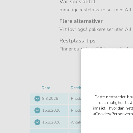
Vår spesialitet
Rimelige restplass-reiser med All 
Flere alternativer
Vi tilbyr også pakkereiser uten Al
Restplass-tips
Finner du et kupp? Ikke vent for l
Dato
Destinasjon
Hotell
Dette nettstedet br
Dato
Destinasjon
Hotell
8.8.2026
Rhodos (Hellas)
Fly
oss mulighet til 
innsikt i hvordan net
Dato
Destinasjon
Hotell
15.8.2026
Rhodos (Hellas)
Fly
«Cookies/Personvern» 
Dato
Destinasjon
Hotell
15.8.2026
Antalya (Tyrkia)
Fly