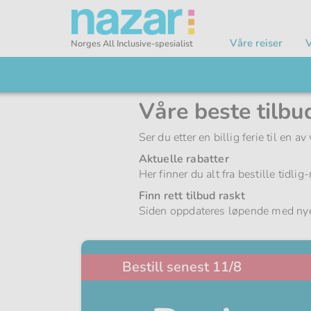
Våre reiser
V
Norges All Inclusive-spesialist
Nazar logo
Våre beste tilbu
Ser du etter en billig ferie til en
Aktuelle rabatter
Her finner du alt fra bestille tidli
Finn rett tilbud raskt
Siden oppdateres løpende med nye t
Bestill senest 11/8