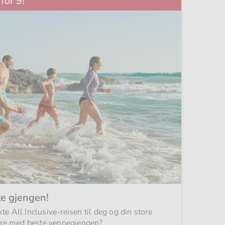
for 9!
e gjengen!
kte All Inclusive-reisen til deg og din store
eriere med beste vennegjengen?