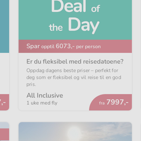
Spar
6073,-
opptil
per person
Er du fleksibel med reisedatoene?
Oppdag dagens beste priser – perfekt for
deg som er fleksibel og vil reise til en god
pris.
All Inclusive
Fra
,-
7997,-
1 uke med fly
fra