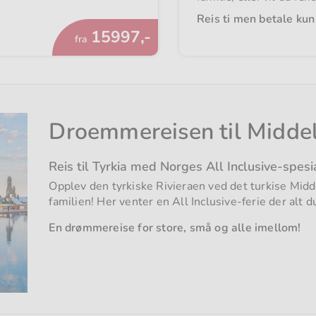
Reis ti men betale kun 
Fra
15997,-
fra
Droemmereisen til Midde
Reis til Tyrkia med Norges All Inclusive-spesi
Opplev den tyrkiske Rivieraen ved det turkise Midd
familien! Her venter en All Inclusive-ferie der alt du
En drømmereise for store, små og alle imellom!