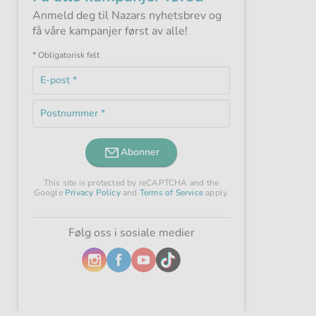
Anmeld deg til Nazars nyhetsbrev og
få våre kampanjer først av alle!
* Obligatorisk felt
E-
post
Obligatorisk
*
Postnummer
felt
Obligatorisk
*
felt
Abonner
This site is protected by reCAPTCHA and the
Google
Privacy Policy
and
Terms of Service
apply.
Følg oss i sosiale medier