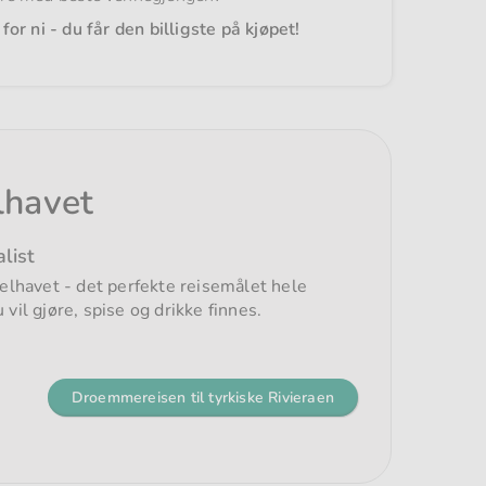
for ni - du får den billigste på kjøpet!
lhavet
alist
elhavet - det perfekte reisemålet hele
 vil gjøre, spise og drikke finnes.
Droemmereisen til tyrkiske Rivieraen