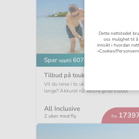
Dette nettstedet br
oss mulighet til 
innsikt i hvordan net
«Cookies/Personvern» 
Spar
6073,-
opptil
per person
Tilbud på toukers-reiser!
Vil du reise i to uker og nyte det dobbelt s
lenge? Akkurat nå: ekstra gode tilbud!
All Inclusive
Fra
17397
2 uker med fly
fra