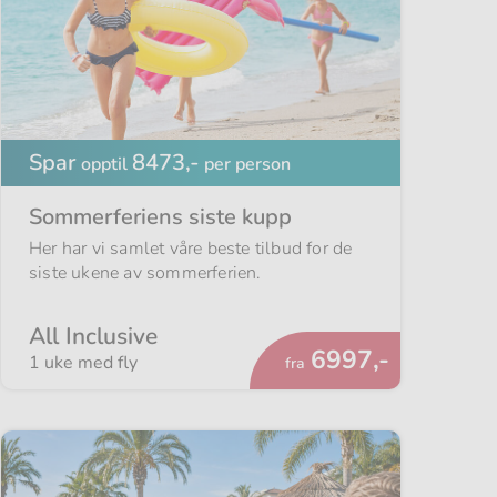
Spar
8473,-
opptil
per person
Sommerferiens siste kupp
Her har vi samlet våre beste tilbud for de
siste ukene av sommerferien.
All Inclusive
Fra
6997,-
1 uke med fly
fra