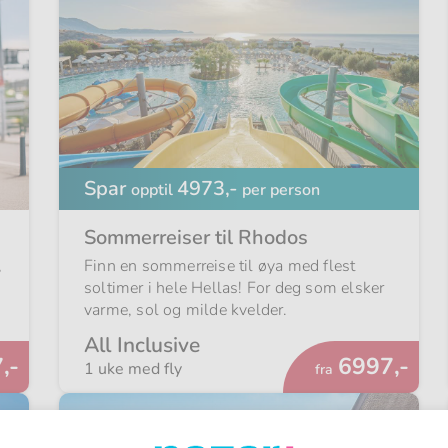
Spar
4973,-
opptil
per person
Sommerreiser til Rhodos
,
Finn en sommerreise til øya med flest
soltimer i hele Hellas! For deg som elsker
varme, sol og milde kvelder.
All Inclusive
Fra
,-
6997,-
1 uke med fly
fra