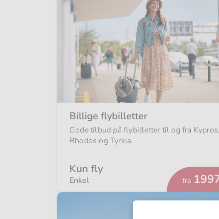
Billige flybilletter
Gode tilbud på flybilletter til og fra Kypros
Rhodos og Tyrkia.
Kun fly
Fra
1997
Enkel
fra