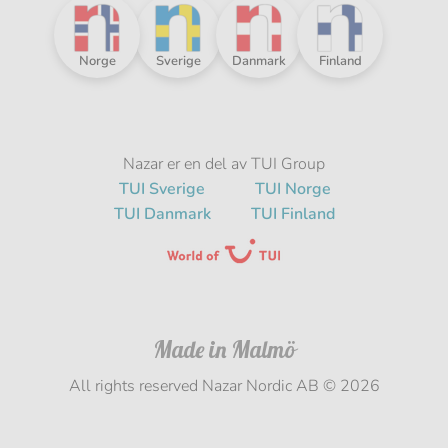
R
Nazar
Nazar
Nazar
Nazar
Norge
Sverige
Danmark
Finland
i
i
i
i
Norden
Norden
Norden
Norden
-
-
-
-
Nazar er en del av TUI Group
TUI Sverige
TUI Norge
TUI Danmark
TUI Finland
Made in Malmö
All rights reserved Nazar Nordic AB ©
2026