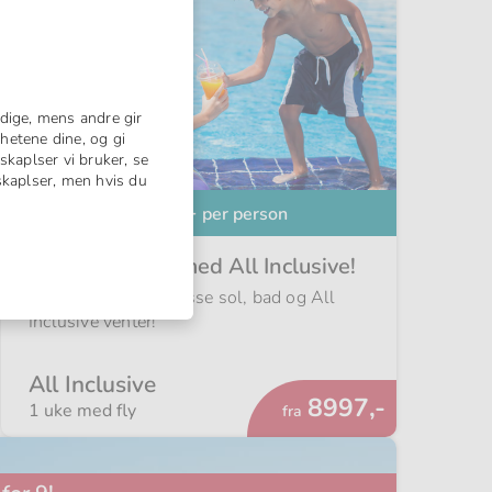
dige, mens andre gir
hetene dine, og gi
skaplser vi bruker, se
nskaplser, men hvis du
Spar
4873,-
opptil
per person
Feir høstferien med All Inclusive!
Kvalitetstid med masse sol, bad og All
Inclusive venter!
All Inclusive
Fra
8997,-
1 uke med fly
fra