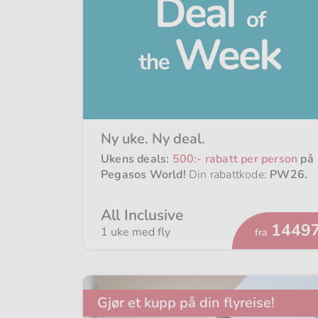
Ny uke. Ny deal.
Ukens deals:
500:- rabatt per person
på
Pegasos World!
Din rabattkode:
PW26
.
All Inclusive
Fra
14497
1 uke med fly
fra
Gjør et kupp på din flyreise!