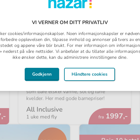
VI VERNER OM DITT PRIVATLIV
uker cookies/informasjonskaplser. Noen informasjonskapsler er nødven
å forbedre opplevelsen din, tilpasse innhold og annonser på tvers av en
tstedet og appene våre blir brukt. For mer informasjon om informasjon
nederst på våre nettsider. Vi anbefaler at du tillater alle informasjo
ikke ønsker dette, kan du administrere innstillingene dine.
Spar
3573,-
opptil
Godkjenn
Håndtere cookies
Fantastiske barnepriser i august
Finn en sommerferie som er gjort for deg
å
som bare elsker varme, sol og lune
kvelder. Her med gode barnepriser!
All Inclusive
Fra
,-
1997,-
1 uke med fly
fra