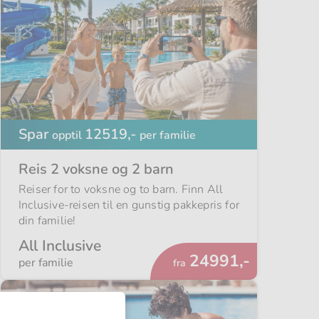
Spar
12519,-
opptil
per familie
Reis 2 voksne og 2 barn
Reiser for to voksne og to barn. Finn All
Inclusive-reisen til en gunstig pakkepris for
din familie!
All Inclusive
Fra
24991,-
per familie
fra