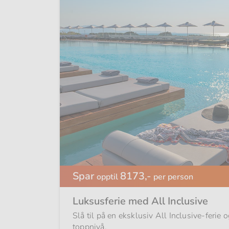
Spar
8173,-
opptil
per person
Luksusferie med All Inclusive
Slå til på en eksklusiv All Inclusive-ferie 
toppnivå.