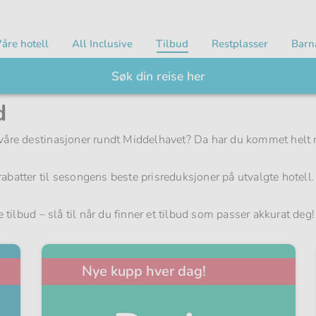
åre hotell
All Inclusive
Tilbud
Restplasser
Barn
Søk din reise her
d
 av våre destinasjoner rundt Middelhavet? Da har du kommet helt r
g-rabatter til sesongens beste prisreduksjoner på utvalgte hotell.
ilbud – slå til når du finner et tilbud som passer akkurat deg!
Nye kupp hver dag!