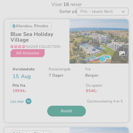
Viser
16
reiser
Sorter på
Afandou, Rhodos
Blue Sea Holiday
Village
NAZAR COLLECTION
All Inclusive
Åpne
galleriet
75
Avreisedato
Reiselengde
Fra
15 Aug
7 Dager
Bergen
Pris fra
Du sparer:
19994,-
8546,-
Les mer
Gjeste­vurdering 4 av 5
Bestill