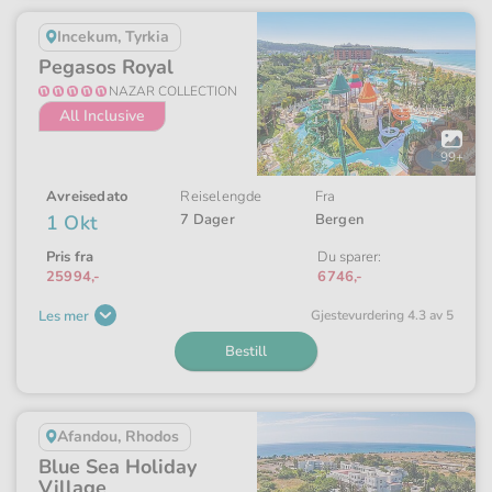
Incekum, Tyrkia
Pegasos Royal
NAZAR COLLECTION
All Inclusive
Åpne
galleriet
99+
Avreisedato
Reiselengde
Fra
1 Okt
7 Dager
Bergen
Pris fra
Du sparer:
25994,-
6746,-
Les mer
Gjeste­vurdering 4.3 av 5
Bestill
Afandou, Rhodos
Blue Sea Holiday
Village