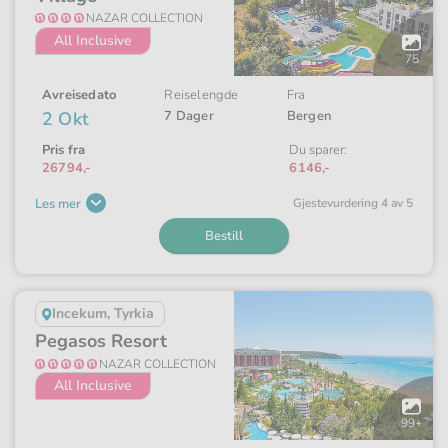
NAZAR COLLECTION
All Inclusive
Åpne
galleriet
75
Avreisedato
Reiselengde
Fra
2 Okt
7 Dager
Bergen
Pris fra
Du sparer:
26794,-
6146,-
Les mer
Gjeste­vurdering 4 av 5
Bestill
Incekum, Tyrkia
Pegasos Resort
NAZAR COLLECTION
All Inclusive
Åpne
galleriet
99+