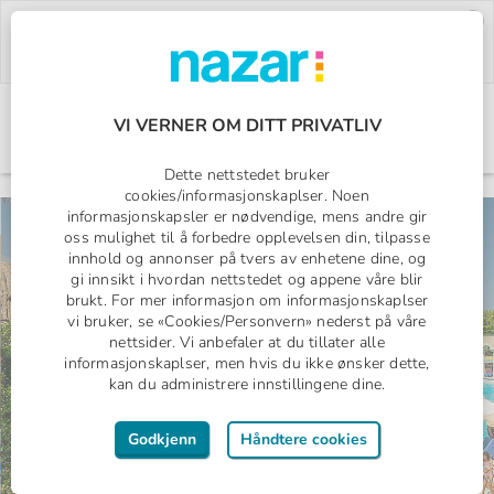
Deal of the Week:
500,- rabatt på Pegasos
World!
Bruk rabattkoden:
PW26.
Bestill nå »
VI VERNER OM DITT PRIVATLIV
Norges All Inclusive-spesialist
Nazar logo
Dette nettstedet bruker
cookies/informasjonskaplser. Noen
informasjonskapsler er nødvendige, mens andre gir
oss mulighet til å forbedre opplevelsen din, tilpasse
All Inclusive
innhold og annonser på tvers av enhetene dine, og
1 uke med fly
gi innsikt i hvordan nettstedet og appene våre blir
Fra
19994,-
fra
brukt. For mer informasjon om informasjonskaplser
per familie
vi bruker, se «Cookies/Personvern» nederst på våre
nettsider. Vi anbefaler at du tillater alle
informasjonskaplser, men hvis du ikke ønsker dette,
kan du administrere innstillingene dine.
Godkjenn
Håndtere cookies