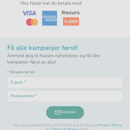
-
Hos Nazar kan du betala med:
-
-
-
Få alle kampanjer først!
Anmeld deg til Nazars nyhetsbrev og få våre
kampanjer først av alle!
* Obligatorisk felt
E-
post
Obligatorisk
*
Postnummer
felt
Obligatorisk
*
felt
Abonner
This site is protected by reCAPTCHA and the Google
Privacy Policy
and
Terms of Service
apply.