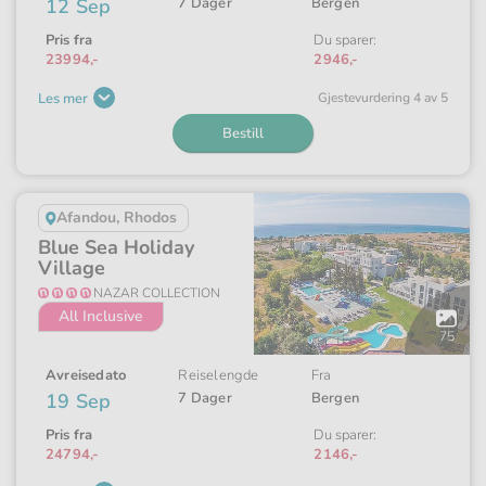
12 Sep
7 Dager
Bergen
Pris fra
Du sparer:
23994,-
2946,-
Les mer
Gjeste­vurdering 4 av 5
Bestill
Afandou, Rhodos
Blue Sea Holiday
Village
NAZAR COLLECTION
All Inclusive
Åpne
galleriet
75
Avreisedato
Reiselengde
Fra
19 Sep
7 Dager
Bergen
Pris fra
Du sparer:
24794,-
2146,-