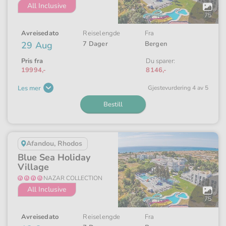
All Inclusive
Åpne
galleriet
75
Avreisedato
Reiselengde
Fra
29 Aug
7 Dager
Bergen
Pris fra
Du sparer:
19994,-
8146,-
Les mer
Gjeste­vurdering 4 av 5
Bestill
Afandou, Rhodos
Blue Sea Holiday
Village
NAZAR COLLECTION
All Inclusive
Åpne
galleriet
75
Avreisedato
Reiselengde
Fra