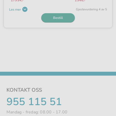
27994,-
2946,-
Les mer
Gjeste­vurdering 4 av 5
Bestill
KONTAKT OSS
TELEFONNUMMER
955 115 51
Mandag - fredag: 08.00 - 17.00