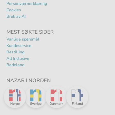
Personværnerklæring
Cookies
Bruk av AI
MEST SØKTE SIDER
Vanlige spørsmål
Kundeservice
Bestilling
All Inclusive
Badeland
NAZAR I NORDEN
Nazar
Nazar
Nazar
Nazar
Norge
Sverige
Danmark
Finland
i
i
i
i
Norden
Norden
Norden
Norden