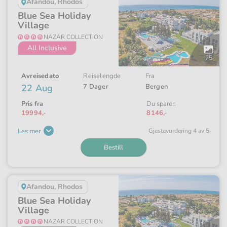
Afandou, Rhodos
Blue Sea Holiday
Village
NAZAR COLLECTION
All Inclusive
Åpne
galleriet
75
Avreisedato
Reiselengde
Fra
22 Aug
7 Dager
Bergen
Pris fra
Du sparer:
19994,-
8146,-
Les mer
Gjeste­vurdering 4 av 5
Bestill
Afandou, Rhodos
Blue Sea Holiday
Village
NAZAR COLLECTION