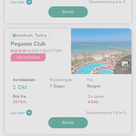
Les mer
Gjeste­vurdering 4 av 5
Bestill
Incekum, Tyrkia
Pegasos Club
NAZAR COLLECTION
All Inclusive
Åpne
galleriet
99+
Avreisedato
Reiselengde
Fra
1 Okt
7 Dager
Bergen
Pris fra
Du sparer:
25794,-
4346,-
Les mer
Gjeste­vurdering 3.8 av 5
Bestill