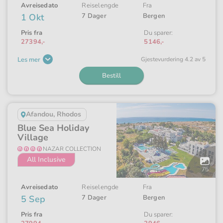
Avreisedato
Reiselengde
Fra
1 Okt
7 Dager
Bergen
Pris fra
Du sparer:
27394,-
5146,-
Les mer
Gjeste­vurdering 4.2 av 5
Bestill
Afandou, Rhodos
Blue Sea Holiday
Village
NAZAR COLLECTION
All Inclusive
Åpne
galleriet
75
Avreisedato
Reiselengde
Fra
5 Sep
7 Dager
Bergen
Pris fra
Du sparer: