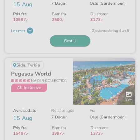
15 Aug
7 Dager
Oslo (Gardermoen)
Pris fra
Barn fra
Du sparer:
10997,-
2500,-
3273,-
Les mer
Gjeste­vurdering 4 av 5
Bestill
Side, Tyrkia
Pegasos World
NAZAR COLLECTION
All Inclusive
Åpne
galleriet
99+
Avreisedato
Reiselengde
Fra
15 Aug
7 Dager
Oslo (Gardermoen)
Pris fra
Barn fra
Du sparer:
15497,-
3997,-
1273,-