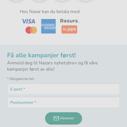
i
i
i
i
Norden
Norden
Norden
Norden
-
Hos Nazar kan du betala med:
-
-
-
Få alle kampanjer først!
Anmeld deg til Nazars nyhetsbrev og få våre
kampanjer først av alle!
* Obligatorisk felt
E-
post
Obligatorisk
*
Postnummer
felt
Obligatorisk
*
felt
Abonner