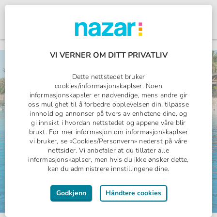
Norges All Inclusive-spesialist
Nazar logo
VI VERNER OM DITT PRIVATLIV
All Inclusive
Dette nettstedet bruker
1 uke med fly
cookies/informasjonskaplser. Noen
Fra
9497,-
fra
informasjonskapsler er nødvendige, mens andre gir
per person
oss mulighet til å forbedre opplevelsen din, tilpasse
innhold og annonser på tvers av enhetene dine, og
gi innsikt i hvordan nettstedet og appene våre blir
brukt. For mer informasjon om informasjonskaplser
vi bruker, se «Cookies/Personvern» nederst på våre
nettsider. Vi anbefaler at du tillater alle
informasjonskaplser, men hvis du ikke ønsker dette,
kan du administrere innstillingene dine.
Godkjenn
Håndtere cookies