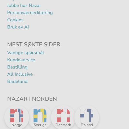
Jobbe hos Nazar
Personværnerklæring
Cookies
Bruk av AI
MEST SØKTE SIDER
Vanlige spørsmål
Kundeservice
Bestilling
All Inclusive
Badeland
NAZAR I NORDEN
Nazar
Nazar
Nazar
Nazar
Norge
Sverige
Danmark
Finland