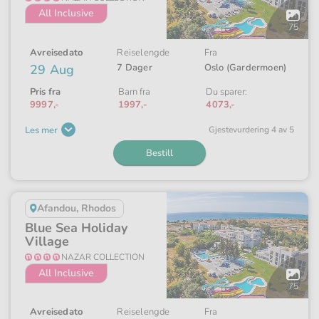
All Inclusive
Åpne
galleriet
75
Avreisedato
Reiselengde
Fra
29 Aug
7 Dager
Oslo (Gardermoen)
Pris fra
Barn fra
Du sparer:
9997,-
1997,-
4073,-
Les mer
Gjeste­vurdering 4 av 5
Bestill
Afandou, Rhodos
Blue Sea Holiday
Village
NAZAR COLLECTION
All Inclusive
Åpne
galleriet
75
Avreisedato
Reiselengde
Fra