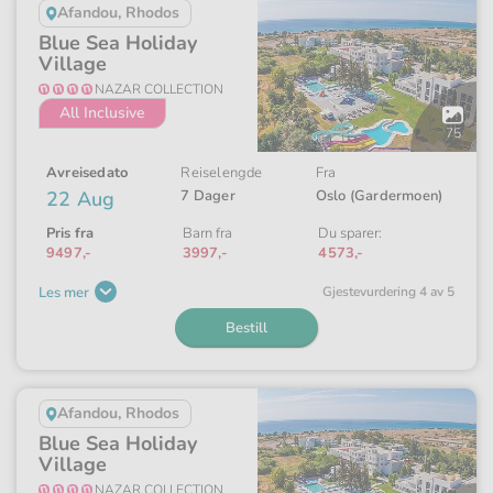
Afandou, Rhodos
Blue Sea Holiday
Village
NAZAR COLLECTION
All Inclusive
Åpne
galleriet
75
Avreisedato
Reiselengde
Fra
22 Aug
7 Dager
Oslo (Gardermoen)
Pris fra
Barn fra
Du sparer:
9497,-
3997,-
4573,-
Les mer
Gjeste­vurdering 4 av 5
Bestill
Afandou, Rhodos
Blue Sea Holiday
Village
NAZAR COLLECTION