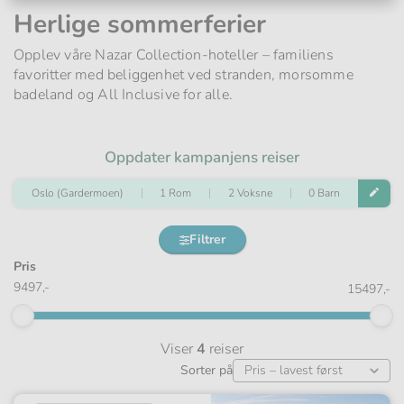
Herlige sommerferier
Opplev våre Nazar Collection-hoteller – familiens
favoritter med beliggenhet ved stranden, morsomme
badeland og All Inclusive for alle.
Oppdater kampanjens reiser
Oslo (Gardermoen)
1 Rom
2 Voksne
0 Barn
Filtrer
Pris
9497,-
15497,-
Viser
4
reiser
Sorter på