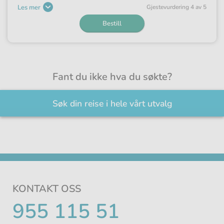
Les mer
Gjeste­vurdering 4 av 5
Bestill
Fant du ikke hva du søkte?
Søk din reise i hele vårt utvalg
KONTAKT OSS
TELEFONNUMMER
955 115 51