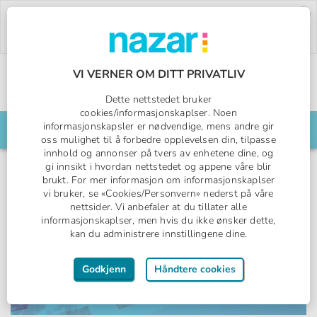
Deal of the Week:
500,- rabatt på Pegasos
World!
Bruk rabattkoden:
PW26.
Bestill nå »
VI VERNER OM DITT PRIVATLIV
Norges All Inclusive-spesialist
Dette nettstedet bruker
Nazar logo
cookies/informasjonskaplser. Noen
informasjonskapsler er nødvendige, mens andre gir
Søk din reise her
oss mulighet til å forbedre opplevelsen din, tilpasse
innhold og annonser på tvers av enhetene dine, og
gi innsikt i hvordan nettstedet og appene våre blir
brukt. For mer informasjon om informasjonskaplser
vi bruker, se «Cookies/Personvern» nederst på våre
nettsider. Vi anbefaler at du tillater alle
informasjonskaplser, men hvis du ikke ønsker dette,
kan du administrere innstillingene dine.
Godkjenn
Håndtere cookies