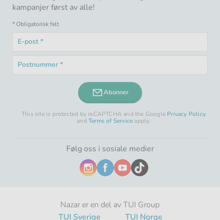
kampanjer først av alle!
* Obligatorisk felt
E-
post
Obligatorisk
*
Postnummer
felt
Obligatorisk
*
felt
Abonner
This site is protected by reCAPTCHA and the Google
Privacy Policy
and
Terms of Service
apply.
Følg oss i sosiale medier
Nazar er en del av TUI Group
TUI Sverige
TUI Norge