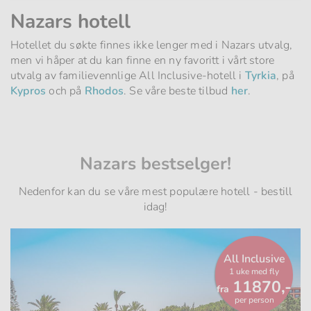
Nazars hotell
Hotellet du søkte finnes ikke lenger med i Nazars utvalg,
men vi håper at du kan finne en ny favoritt i vårt store
utvalg av familievennlige All Inclusive-hotell i
Tyrkia
, på
Kypros
och på
Rhodos
. Se våre beste tilbud
her
.
Nazars bestselger!
Nedenfor kan du se våre mest populære hotell - bestill
idag!
All Inclusive
1 uke med fly
Fra
11870,-
fra
per person