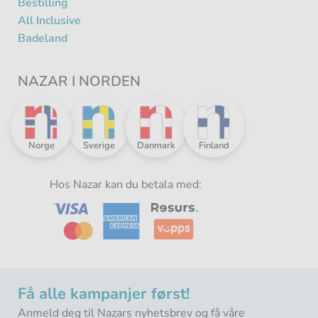
Bestilling
All Inclusive
Badeland
NAZAR I NORDEN
Nazar
Nazar
Nazar
Nazar
Norge
Sverige
Danmark
Finland
i
i
i
i
Norden
Norden
Norden
Norden
-
Hos Nazar kan du betala med:
-
-
-
Få alle kampanjer først!
Anmeld deg til Nazars nyhetsbrev og få våre