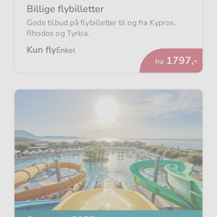
Billige flybilletter
Gode tilbud på flybilletter til og fra Kypros,
Rhodos og Tyrkia.
Kun fly
Enkel
Fra
1797,-
fra