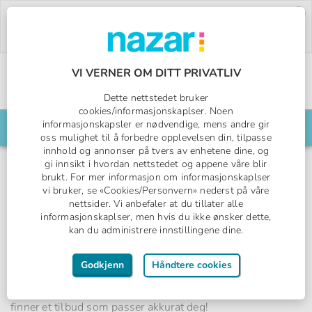
Deal of the Week:
500,- rabatt på Pegasos
World!
Bruk rabattkoden:
PW26.
Bestill nå »
VI VERNER OM DITT PRIVATLIV
Norges All Inclusive-spesialist
Dette nettstedet bruker
Nazar logo
cookies/informasjonskaplser. Noen
informasjonskapsler er nødvendige, mens andre gir
Søk din reise her
oss mulighet til å forbedre opplevelsen din, tilpasse
innhold og annonser på tvers av enhetene dine, og
Våre beste tilbud
gi innsikt i hvordan nettstedet og appene våre blir
brukt. For mer informasjon om informasjonskaplser
Ser du etter en billig ferie til en av våre destinasjoner
vi bruker, se «Cookies/Personvern» nederst på våre
rundt Middelhavet? Da har du kommet helt rett!
nettsider. Vi anbefaler at du tillater alle
informasjonskaplser, men hvis du ikke ønsker dette,
Aktuelle rabatter
kan du administrere innstillingene dine.
Her finner du alt fra bestille tidlig-rabatter til sesongens
beste prisreduksjoner på utvalgte hotell.
Godkjenn
Håndtere cookies
Finn rett tilbud raskt
Siden oppdateres løpende med nye tilbud – slå til når du
finner et tilbud som passer akkurat deg!