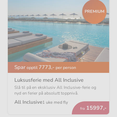
PREMIUM
Spar
7773,-
opptil
per person
Luksusferie med All Inclusive
Slå til på en eksklusiv All Inclusive-ferie og
nyd en ferier på absolutt toppnivå.
All Inclusive
1 uke med fly
Fra
15997,-
fra