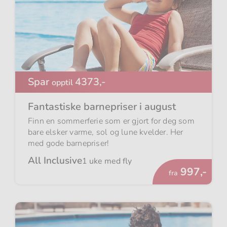
Spar
4373,-
opptil
Fantastiske barnepriser i august
Finn en sommerferie som er gjort for deg som
bare elsker varme, sol og lune kvelder. Her
med gode barnepriser!
All Inclusive
1 uke med fly
Fra
997,-
fra