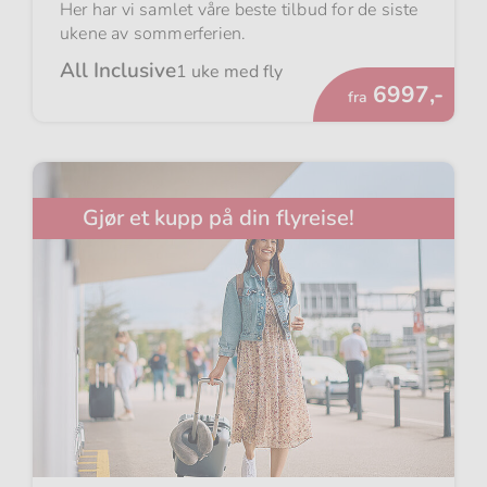
Her har vi samlet våre beste tilbud for de siste
ukene av sommerferien.
All Inclusive
1 uke med fly
Fra
6997,-
fra
Gjør et kupp på din flyreise!