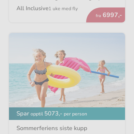
All Inclusive
1 uke med fly
Fra
6997,-
fra
Spar
5073,-
opptil
per person
Sommerferiens siste kupp