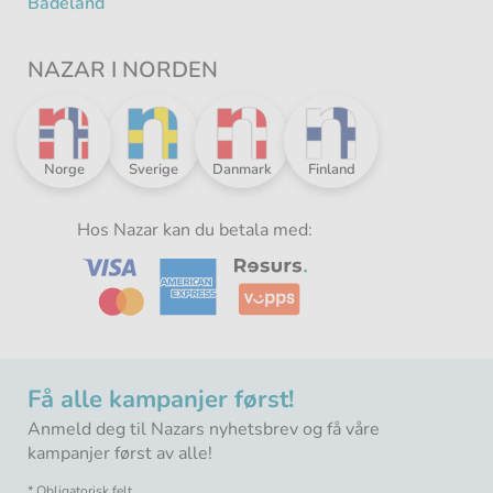
Badeland
NAZAR I NORDEN
Nazar
Nazar
Nazar
Nazar
Norge
Sverige
Danmark
Finland
i
i
i
i
Norden
Norden
Norden
Norden
-
Hos Nazar kan du betala med:
-
-
-
Få alle kampanjer først!
Anmeld deg til Nazars nyhetsbrev og få våre
kampanjer først av alle!
* Obligatorisk felt