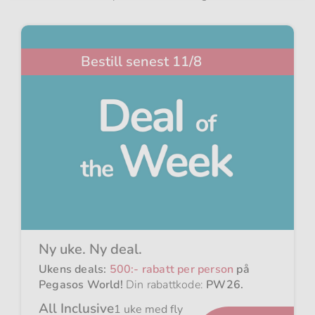
Bestill senest 11/8
Ny uke. Ny deal.
Ukens deals:
500:- rabatt per person
på
Pegasos World!
Din rabattkode:
PW26
.
All Inclusive
1 uke med fly