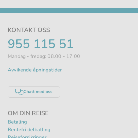
KONTAKT OSS
TELEFONNUMMER
955 115 51
Mandag - fredag: 08.00 - 17.00
Avvikende åpningstider
Chatt med oss
OM DIN REISE
Betaling
Rentefri delbatling
Reiseforsikringer