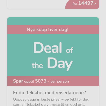
Fra
14497,-
fra
Nye kupp hver dag!
Spar
5073,-
opptil
per person
Er du fleksibel med reisedatoene?
Oppdag dagens beste priser – perfekt for deg
som er fleksibel og vil reise til en god pris.