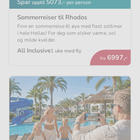
Spar
5073,-
opptil
per person
Sommerreiser til Rhodos
Finn en sommerreise til øya med flest soltimer
i hele Hellas! For deg som elsker varme, sol
og milde kvelder.
All Inclusive
1 uke med fly
Fra
6997,-
fra