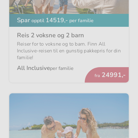
Spar
14519,-
opptil
per familie
Reis 2 voksne og 2 barn
Reiser for to voksne og to barn. Finn All
Inclusive-reisen til en gunstig pakkepris for din
familie!
All Inclusive
per familie
Fra
24991,-
fra