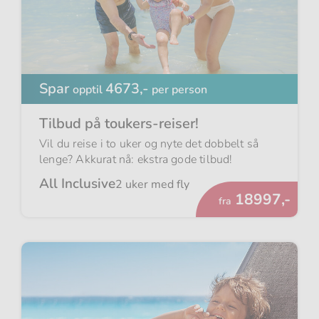
Spar
4673,-
opptil
per person
Tilbud på toukers-reiser!
Vil du reise i to uker og nyte det dobbelt så
lenge? Akkurat nå: ekstra gode tilbud!
All Inclusive
2 uker med fly
Fra
18997,-
fra