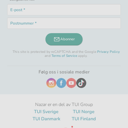
E-
post
Obligatorisk
*
Postnummer
felt
Obligatorisk
*
felt
Abonner
This site is protected by reCAPTCHA and the Google
Privacy Policy
and
Terms of Service
apply.
Følg oss i sosiale medier
Nazar er en del av TUI Group
TUI Sverige
TUI Norge
TUI Danmark
TUI Finland