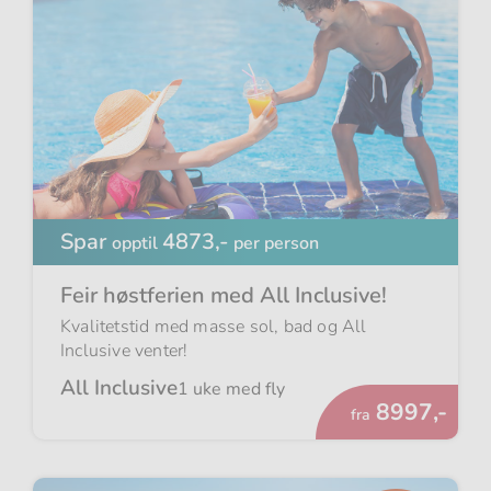
Spar
4873,-
opptil
per person
Feir høstferien med All Inclusive!
Kvalitetstid med masse sol, bad og All
Inclusive venter!
All Inclusive
1 uke med fly
Fra
8997,-
fra