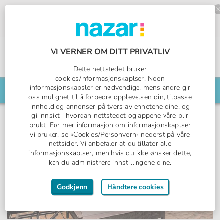
Deal of the Week:
500,- rabatt på Pegasos
World!
Bruk rabattkoden:
PW26.
Bestill nå »
VI VERNER OM DITT PRIVATLIV
Norges All Inclusive-spesialist
Dette nettstedet bruker
Nazar logo
cookies/informasjonskaplser. Noen
informasjonskapsler er nødvendige, mens andre gir
Søk din reise her
oss mulighet til å forbedre opplevelsen din, tilpasse
innhold og annonser på tvers av enhetene dine, og
gi innsikt i hvordan nettstedet og appene våre blir
brukt. For mer informasjon om informasjonskaplser
vi bruker, se «Cookies/Personvern» nederst på våre
nettsider. Vi anbefaler at du tillater alle
informasjonskaplser, men hvis du ikke ønsker dette,
kan du administrere innstillingene dine.
Godkjenn
Håndtere cookies