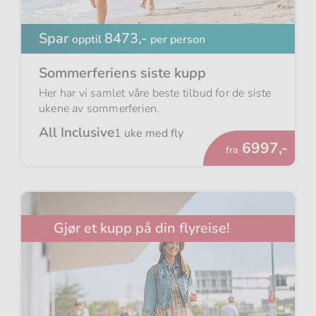
Spar
8473,-
opptil
per person
Sommerferiens siste kupp
Her har vi samlet våre beste tilbud for de siste
ukene av sommerferien.
All Inclusive
1 uke med fly
Fra
6997,-
fra
Gjør et kupp på din flyreise!