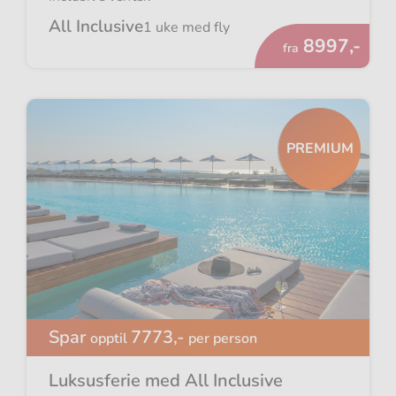
All Inclusive
1 uke med fly
Fra
8997,-
fra
PREMIUM
Spar
7773,-
opptil
per person
Luksusferie med All Inclusive