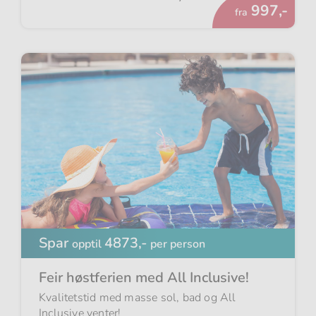
Fra
997,-
fra
Spar
4873,-
opptil
per person
Feir høstferien med All Inclusive!
Kvalitetstid med masse sol, bad og All
Inclusive venter!