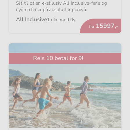
Slå til på en eksklusiv All Inclusive-ferie og
nyd en ferier på absolutt toppnivå.
All Inclusive
1 uke med fly
Fra
15997,-
fra
Reis 10 betal for 9!