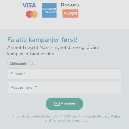
Få alle kampanjer først!
Anmeld deg til Nazars nyhetsbrev og få våre
kampanjer først av alle!
* Obligatorisk felt
E-
post
Obligatorisk
*
Postnummer
felt
Obligatorisk
*
felt
Abonner
This site is protected by reCAPTCHA and the Google
Privacy Policy
and
Terms of Service
apply.