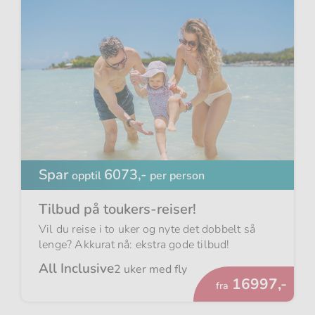
Spar
6073,-
opptil
per person
Tilbud på toukers-reiser!
Vil du reise i to uker og nyte det dobbelt så
lenge? Akkurat nå: ekstra gode tilbud!
All Inclusive
2 uker med fly
Fra
16997,-
fra