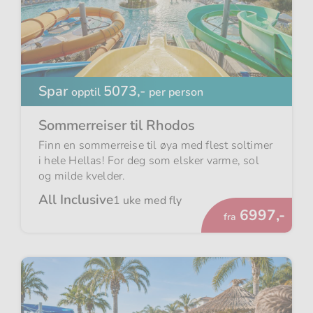
Spar
5073,-
opptil
per person
Sommerreiser til Rhodos
Finn en sommerreise til øya med flest soltimer
i hele Hellas! For deg som elsker varme, sol
og milde kvelder.
All Inclusive
1 uke med fly
Fra
6997,-
fra