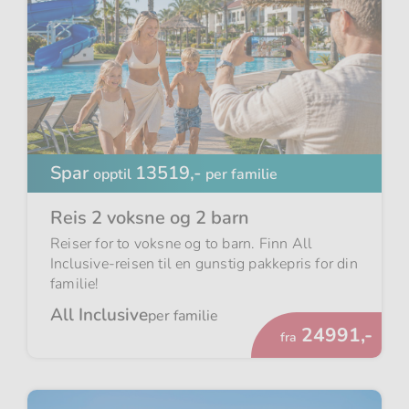
Spar
13519,-
opptil
per familie
Reis 2 voksne og 2 barn
Reiser for to voksne og to barn. Finn All
Inclusive-reisen til en gunstig pakkepris for din
familie!
All Inclusive
per familie
Fra
24991,-
fra