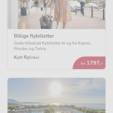
Billige flybilletter
Gode tilbud på flybilletter til og fra Kypros,
Rhodos og Tyrkia.
Kun fly
Enkel
Fra
1797,-
fra