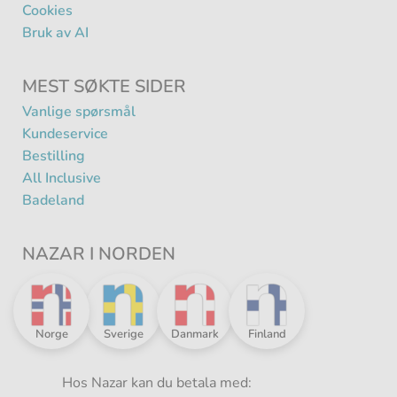
Cookies
Bruk av AI
MEST SØKTE SIDER
Vanlige spørsmål
Kundeservice
Bestilling
All Inclusive
Badeland
NAZAR I NORDEN
Nazar
Nazar
Nazar
Nazar
Norge
Sverige
Danmark
Finland
i
i
i
i
Norden
Norden
Norden
Norden
-
Hos Nazar kan du betala med:
-
-
-