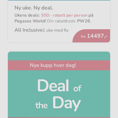
Ny uke. Ny deal.
Ukens deals:
500:- rabatt per person
på
Pegasos World!
Din rabattkode:
PW26
.
All Inclusive
1 uke med fly
Fra
14497,-
fra
Nye kupp hver dag!