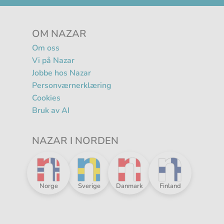
OM NAZAR
Om oss
Vi på Nazar
Jobbe hos Nazar
Personværnerklæring
Cookies
Bruk av AI
NAZAR I NORDEN
R
Nazar
Nazar
Nazar
Nazar
Norge
Sverige
Danmark
Finland
i
i
i
i
Norden
Norden
Norden
Norden
-
-
-
-