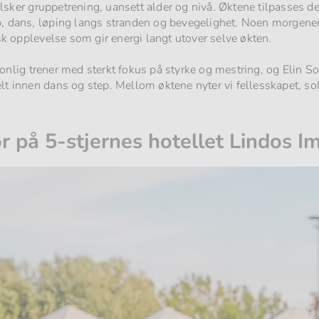
sker gruppetrening, uansett alder og nivå. Øktene tilpasses del
, dans, løping langs stranden og bevegelighet. Noen morgener 
 opplevelse som gir energi langt utover selve økten.
onlig trener med sterkt fokus på styrke og mestring, og Elin So
elt innen dans og step. Mellom øktene nyter vi fellesskapet, s
r på 5-stjernes hotellet Lindos Im