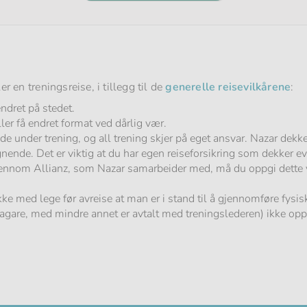
r en treningsreise, i tillegg til de
generelle reisevilkårene
:
ndret på stedet.
ler få endret format ved dårlig vær.
nde under trening, og all trening skjer på eget ansvar. Nazar dek
lignende. Det er viktig at du har egen reiseforsikring som dekker 
gjennom Allianz, som Nazar samarbeider med, må du oppgi dette 
kke med lege før avreise at man er i stand til å gjennomføre fysis
gare, med mindre annet er avtalt med treningslederen) ikke oppn