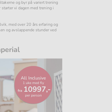
takerne og byr på variert trening
starter vi dagen med trening i
lvik, med over 20 års erfaring og
olen og avslappende stunder ved
perial
All Inclusive
1 uke med fly
Fra
10997,-
fra
per person