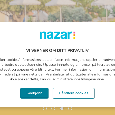
VI VERNER OM DITT PRIVATLIV
s
uker cookies/informasjonskaplser. Noen informasjonskapsler er nødven
å forbedre opplevelsen din, tilpasse innhold og annonser på tvers av en
al
tstedet og appene våre blir brukt. For mer informasjon om informasjon
nederst på våre nettsider. Vi anbefaler at du tillater alle informasjo
ikke ønsker dette, kan du administrere innstillingene dine.
å Lindos Imperial er brett og
Godkjenn
Håndtere cookies
 maten i de fine omgivelsene!