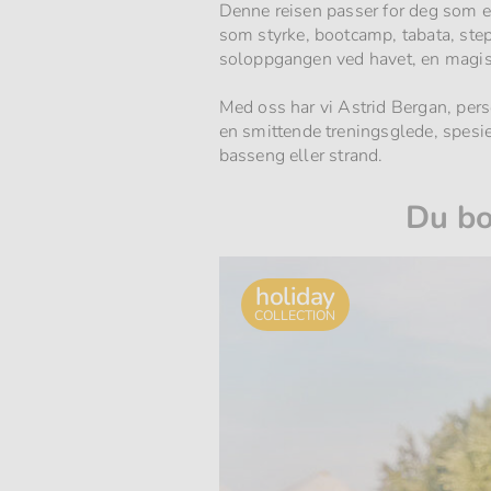
Denne reisen passer for deg som el
som styrke, bootcamp, tabata, step
soloppgangen ved havet, en magisk
Med oss har vi Astrid Bergan, pers
en smittende treningsglede, spesi
basseng eller strand.
Du bo
holiday
COLLECTION