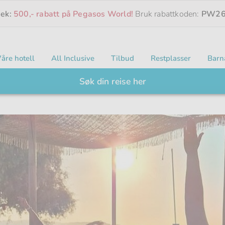
eek:
500,- rabatt på Pegasos World!
Bruk rabattkoden:
PW26
åre hotell
All Inclusive
Tilbud
Restplasser
Barn
Søk din reise her