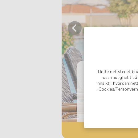
Forrige
Kiotari/Lindos, Rhodo
Dette nettstedet br
oss mulighet til 
Lindos Imperi
innsikt i hvordan net
«Cookies/Personvern» 
En herlig kombinasjon
All Inclusive-utvalget p
variert – så du kan nyte