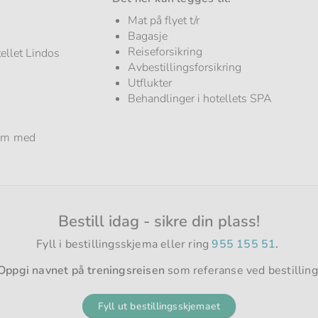
Mat på flyet t/r
Bagasje
Reiseforsikring
ellet Lindos
Avbestillingsforsikring
Utflukter
Behandlinger i hotellets SPA
rom med
Bestill idag - sikre din plass!
Fyll i bestillingsskjema eller ring
955 155 51
.
Oppgi navnet på treningsreisen
som referanse ved bestilling
Fyll ut bestillingsskjemaet