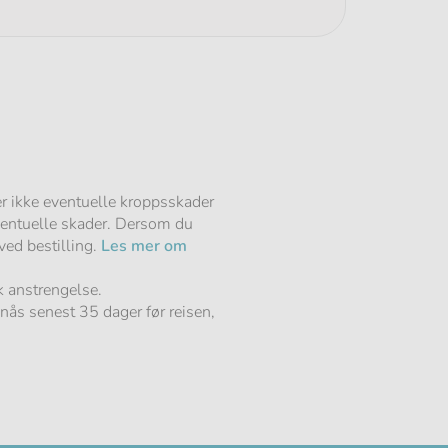
ker ikke eventuelle kroppsskader
eventuelle skader. Dersom du
ved bestilling.
Les mer om
k anstrengelse.
ås senest 35 dager før reisen,