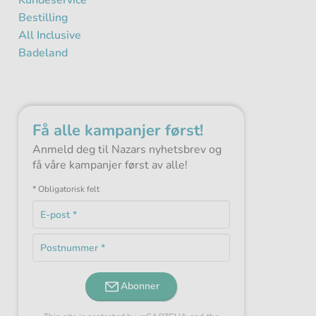
Kundeservice
Bestilling
All Inclusive
Badeland
Få alle kampanjer først!
Anmeld deg til Nazars nyhetsbrev og
få våre kampanjer først av alle!
* Obligatorisk felt
E-
post
Obligatorisk
*
Postnummer
felt
Obligatorisk
*
felt
Abonner