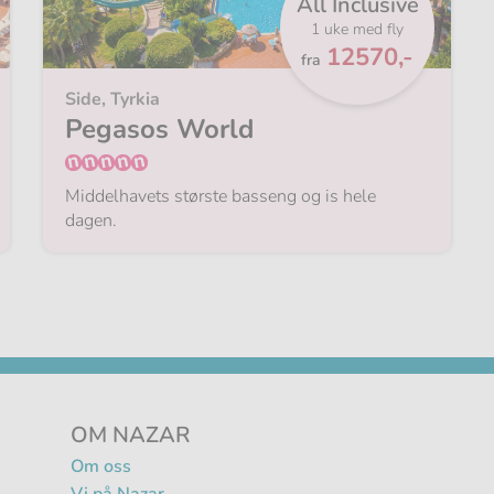
All Inclusive
1 uke med fly
Fra
12570,-
fra
Side, Tyrkia
Pegasos World
Middelhavets største basseng og is hele
dagen.
OM NAZAR
Om oss