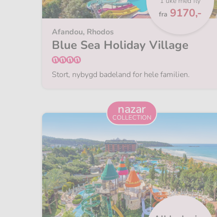
1 uke med fly
Fra
9170,-
fra
Afandou, Rhodos
Blue Sea Holiday Village
Stort, nybygd badeland for hele familien.
nazar
COLLECTION