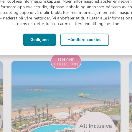
uker cookies/informasjonskaplser. Noen informasjonskapsler er nødven
å forbedre opplevelsen din, tilpasse innhold og annonser på tvers av en
tstedet og appene våre blir brukt. For mer informasjon om informasjon
nederst på våre nettsider. Vi anbefaler at du tillater alle informasjo
 tre dager innen avreise.
ikke ønsker dette, kan du administrere innstillingene dine.
lle reisende som bor i samme rom (både voksne og barn). Det 
Godkjenn
Håndtere cookies
estille Comfort Class på alle Nazar Collectio
nazar
COLLECTION
All Inclusive