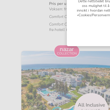
Dette nettstedet br
Pris per uke:
oss mulighet til 
Voksen: fra 990,-, barn: fra 250,-
innsikt i hvordan net
«Cookies/Personvern» 
Comfort Class skal bestilles senest
Comfort Class skal bestilles av a
fra hotell til hotell.
Du kan b
nazar
COLLECTION
All Inclusive