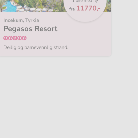
1 uke med fly
Fra
11770,-
fra
Incekum, Tyrkia
Pegasos Resort
Deilig og barnevennlig strand.