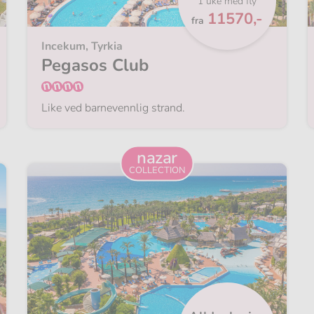
1 uke med fly
Fra
11570,-
fra
Incekum, Tyrkia
Pegasos Club
Like ved barnevennlig strand.
nazar
COLLECTION