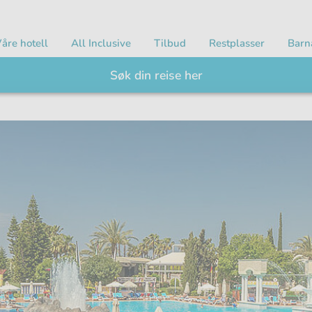
åre hotell
All Inclusive
Tilbud
Restplasser
Barn
Søk din reise her