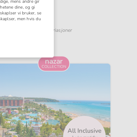
dige, mens andre gir
hetene dine, og gi
skaplser vi bruker, se
nskaplser, men hvis du
kan forekomme mindre variasjoner
n-hotell:
nazar
COLLECTION
All Inclusive