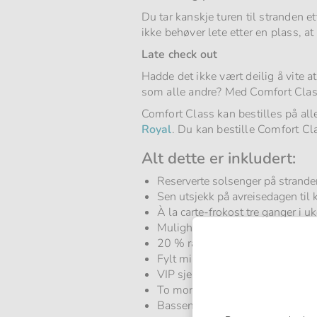
Du tar kanskje turen til stranden e
ikke behøver lete etter en plass, at
Late check out
Hadde det ikke vært deilig å vite
som alle andre? Med Comfort Class
Comfort Class kan bestilles på all
Royal
. Du kan bestille Comfort Clas
Alt dette er inkludert:
Reserverte solsenger på strande
Sen utsjekk på avreisedagen til 
À la carte-frokost tre ganger i u
Mulighet for et ekstra besøk på 
20 % rabatt på alle behandlinger
Fylt minibar ved ankomst (2 Cola
VIP sjekk-inn ved ankomst til ho
To morgenkåper og to par tøfler
Bassenghåndklær på rommet al