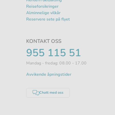
Rentefri delbatling
Reiseforsikringer
Alminnelige vilkår
Reservere sete på flyet
KONTAKT OSS
TELEFONNUMME
955 115 51
Mandag - fredag: 08.00 - 17.00
Avvikende åpningstider
Chatt med oss