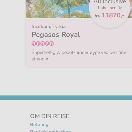
All Inclusive
1 uke med fly
Fra
11870,-
fra
Incekum, Tyrkia
Pegasos Royal
Superheftig wipeout-hinderløype ved den fine
stranden.
OM DIN REISE
Betaling