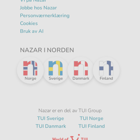
Vi på Nazar
Jobbe hos Nazar
Personværnerklæring
Cookies
Bruk av AI
NAZAR I NORDEN
R
Nazar
Nazar
Nazar
Nazar
Norge
Sverige
Danmark
Finland
i
i
i
i
Norden
Norden
Norden
Norden
-
-
-
-
Nazar er en del av TUI Group
TUI Sverige
TUI Norge
TUI Danmark
TUI Finland