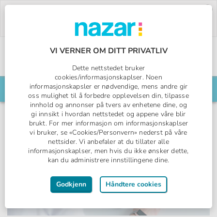
Deal of the Week:
500,- rabatt på Pegasos
World!
Bruk rabattkoden:
PW26.
Bestill nå »
VI VERNER OM DITT PRIVATLIV
Norges All Inclusive-spesialist
Dette nettstedet bruker
Nazar logo
cookies/informasjonskaplser. Noen
informasjonskapsler er nødvendige, mens andre gir
Søk din reise her
oss mulighet til å forbedre opplevelsen din, tilpasse
innhold og annonser på tvers av enhetene dine, og
gi innsikt i hvordan nettstedet og appene våre blir
brukt. For mer informasjon om informasjonskaplser
vi bruker, se «Cookies/Personvern» nederst på våre
nettsider. Vi anbefaler at du tillater alle
informasjonskaplser, men hvis du ikke ønsker dette,
kan du administrere innstillingene dine.
Godkjenn
Håndtere cookies