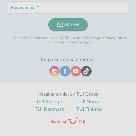
Obligatorisk
*
Postnummer
felt
Obligatorisk
*
felt
Abonner
This site is protected by reCAPTCHA and the Google
Privacy Policy
and
Terms of Service
apply.
Følg oss i sosiale medier
Nazar er en del av TUI Group
TUI Sverige
TUI Norge
TUI Danmark
TUI Finland