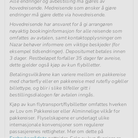
Alle endringer og avbestilling må gjøres av
hovedreisende. Medreisende som ønsker å gjøre
endringer må gjøre dette via hovedreisende.
Hovedreisende har ansvaret for å gi arrangøren
nøyaktig bookinginformasjon for alle reisende som
omfattes av avtalen, samt kontaktopplysninger om
Nazar behøver informere om viktige beskjeder (for
eksempel tidsendringer). Depositumet betales innen
3 dager. Restbeløpet forfaller 35 dager før avreise,
dette gjelder også kjøp av kun flybilletter.
Betalingsvilkårene kan variere mellom en pakkereise
med charterfly eller en pakkereise med rutefly og/eller
billettype, og blir i slike tilfeller gitt i
bestillingsdialogen før avtalen inngås.
Kjøp av kun flytransport/flybilletter omfattes hverken
av Lov om Pakkereiser eller Alminnelige vilkår for
pakkereiser. Flyselskapene er underlagt ulike
internasjonale konvensjoner som regulerer
passasjerenes rettigheter. Mer om dette på