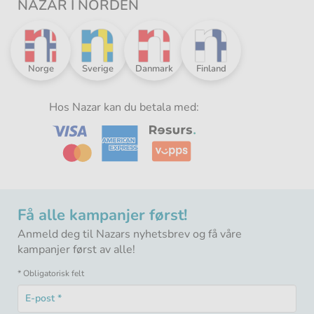
NAZAR I NORDEN
Nazar
Nazar
Nazar
Nazar
Norge
Sverige
Danmark
Finland
i
i
i
i
Norden
Norden
Norden
Norden
-
Hos Nazar kan du betala med:
-
-
-
Få alle kampanjer først!
Anmeld deg til Nazars nyhetsbrev og få våre
kampanjer først av alle!
* Obligatorisk felt
E-
post