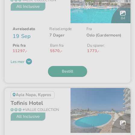
All Inclusive
Åpne
galleriet
84
Avreisedato
Reiselengde
Fra
19 Sep
7 Dager
Oslo (Gardermoen)
Pris fra
Barn fra
Du sparer:
11297,-
5570,-
1773,-
Les mer
Bestill
Ayia Napa, Kypros
Tofinis Hotel
VALUE COLLECTION
All Inclusive
Åpne
galleriet
48