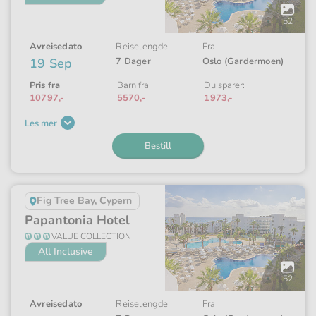
Åpne
galleriet
52
Avreisedato
Reiselengde
Fra
19 Sep
7 Dager
Oslo (Gardermoen)
Pris fra
Barn fra
Du sparer:
10797,-
5570,-
1973,-
Les mer
Bestill
Fig Tree Bay, Cypern
Papantonia Hotel
VALUE COLLECTION
All Inclusive
Åpne
galleriet
52
Avreisedato
Reiselengde
Fra