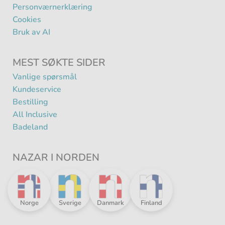
Personværnerklæring
Cookies
Bruk av AI
MEST SØKTE SIDER
Vanlige spørsmål
Kundeservice
Bestilling
All Inclusive
Badeland
NAZAR I NORDEN
Nazar
Nazar
Nazar
Nazar
Norge
Sverige
Danmark
Finland
i
i
i
i
Norden
Norden
Norden
Norden