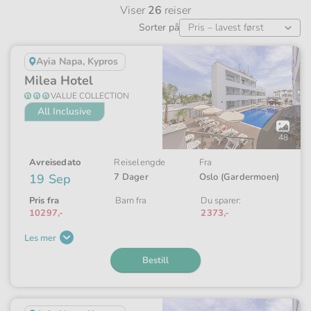
Viser
26
reiser
Sorter på
Ayia Napa, Kypros
Milea Hotel
VALUE COLLECTION
All Inclusive
Åpne
galleriet
48
Avreisedato
Reiselengde
Fra
19 Sep
7 Dager
Oslo (Gardermoen)
Pris fra
Barn fra
Du sparer:
10297,-
2373,-
Les mer
Bestill