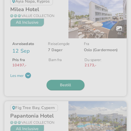
Ayia Napa, Kypros
Milea Hotel
VALUE COLLECTION
All Inclusive
Åpne
galleriet
48
Avreisedato
Reiselengde
Fra
12 Sep
7 Dager
Oslo (Gardermoen)
Pris fra
Barn fra
Du sparer:
10497,-
2173,-
Les mer
Bestill
Fig Tree Bay, Cypern
Papantonia Hotel
VALUE COLLECTION
All Inclusive