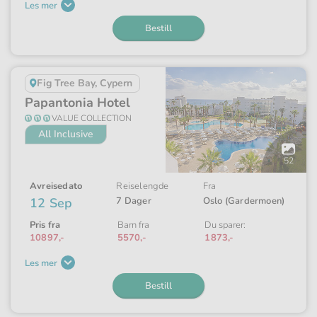
Les mer
Bestill
Fig Tree Bay, Cypern
Papantonia Hotel
VALUE COLLECTION
All Inclusive
Åpne
galleriet
52
Avreisedato
Reiselengde
Fra
12 Sep
7 Dager
Oslo (Gardermoen)
Pris fra
Barn fra
Du sparer:
10897,-
5570,-
1873,-
Les mer
Bestill