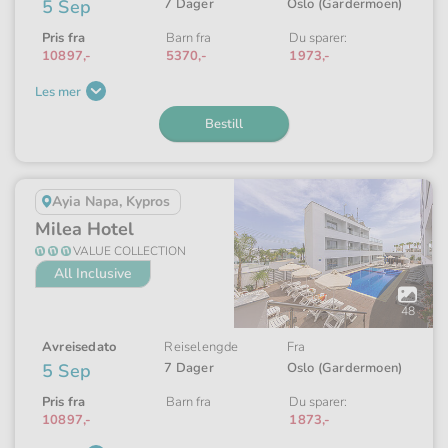
5 Sep
7 Dager
Oslo (Gardermoen)
Pris fra
Barn fra
Du sparer:
10897,-
5370,-
1973,-
Les mer
Bestill
Ayia Napa, Kypros
Milea Hotel
VALUE COLLECTION
All Inclusive
Åpne
galleriet
48
Avreisedato
Reiselengde
Fra
5 Sep
7 Dager
Oslo (Gardermoen)
Pris fra
Barn fra
Du sparer:
10897,-
1873,-