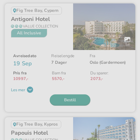
Fig Tree Bay, Cypern
Antigoni Hotel
VALUE COLLECTION
All Inclusive
Åpne
galleriet
54
Avreisedato
Reiselengde
Fra
19 Sep
7 Dager
Oslo (Gardermoen)
Pris fra
Barn fra
Du sparer:
10997,-
5570,-
2073,-
Les mer
Bestill
Fig Tree Bay, Kypros
Papouis Hotel
VALUE COLLECTION