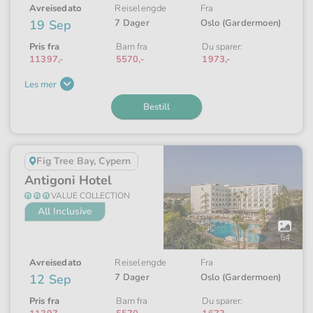
Avreisedato
Reiselengde
Fra
19 Sep
7 Dager
Oslo (Gardermoen)
Pris fra
Barn fra
Du sparer:
11397,-
5570,-
1973,-
Les mer
Bestill
Fig Tree Bay, Cypern
Antigoni Hotel
VALUE COLLECTION
All Inclusive
Åpne
galleriet
54
Avreisedato
Reiselengde
Fra
12 Sep
7 Dager
Oslo (Gardermoen)
Pris fra
Barn fra
Du sparer: