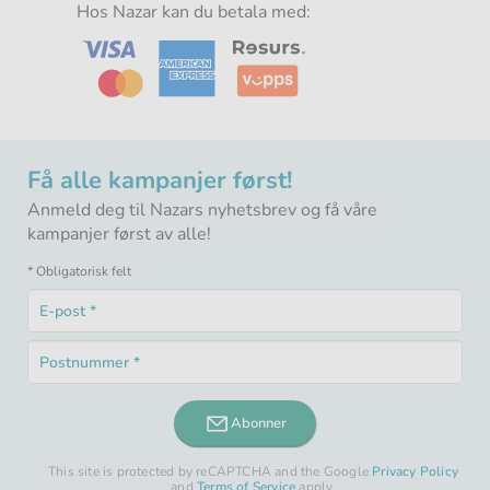
-
Hos Nazar kan du betala med:
-
-
-
Få alle kampanjer først!
Anmeld deg til Nazars nyhetsbrev og få våre
kampanjer først av alle!
* Obligatorisk felt
E-
post
Obligatorisk
*
Postnummer
felt
Obligatorisk
*
felt
Abonner
This site is protected by reCAPTCHA and the Google
Privacy Policy
and
Terms of Service
apply.