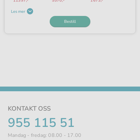
11397,-
5570,-
1673,-
Les mer
Bestill
KONTAKT OSS
TELEFONNUMMER
955 115 51
Mandag - fredag: 08.00 - 17.00