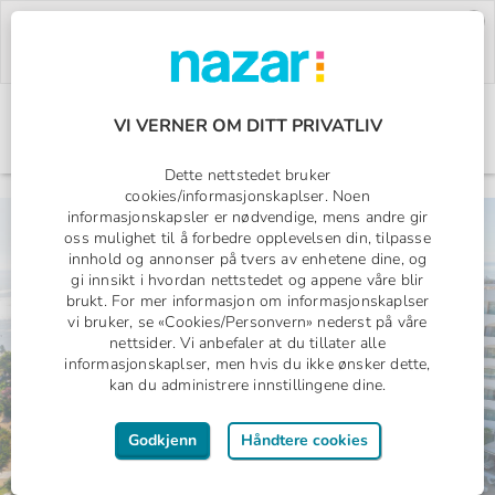
Deal of the Week:
500,- rabatt på Pegasos
World!
Bruk rabattkoden:
PW26.
Bestill nå »
VI VERNER OM DITT PRIVATLIV
Norges All Inclusive-spesialist
Nazar logo
Dette nettstedet bruker
cookies/informasjonskaplser. Noen
informasjonskapsler er nødvendige, mens andre gir
oss mulighet til å forbedre opplevelsen din, tilpasse
All Inclusive
innhold og annonser på tvers av enhetene dine, og
1 uke med fly
gi innsikt i hvordan nettstedet og appene våre blir
Fra
10297,-
fra
brukt. For mer informasjon om informasjonskaplser
per person
vi bruker, se «Cookies/Personvern» nederst på våre
nettsider. Vi anbefaler at du tillater alle
informasjonskaplser, men hvis du ikke ønsker dette,
kan du administrere innstillingene dine.
Godkjenn
Håndtere cookies