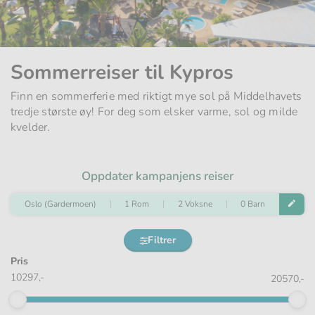
Sommerreiser til Kypros
Finn en sommerferie med riktigt mye sol på Middelhavets
tredje største øy! For deg som elsker varme, sol og milde
kvelder.
Oppdater kampanjens reiser
Oslo (Gardermoen)
1 Rom
2 Voksne
0 Barn
Filtrer
Pris
10297,-
20570,-