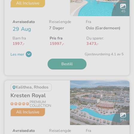
All Inclusive
Åpne
galleriet
45
Avreisedato
Reiselengde
Fra
29 Aug
7 Dager
Oslo (Gardermoen)
Barn fra
Pris fra
Du sparer:
1997,-
15997,-
3473,-
Les mer
Gjeste­vurdering 4.1 av 5
Bestill
Kalithea, Rhodos
Kresten Royal
PREMIUM
COLLECTION
All Inclusive
Åpne
galleriet
99+
Avreisedato
Reiselengde
Fra