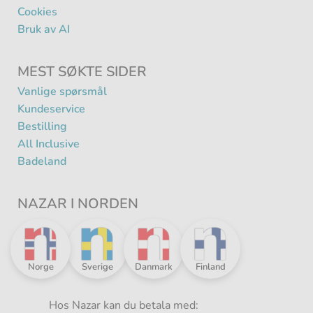
Cookies
Bruk av AI
MEST SØKTE SIDER
Vanlige spørsmål
Kundeservice
Bestilling
All Inclusive
Badeland
NAZAR I NORDEN
Nazar
Nazar
Nazar
Nazar
Norge
Sverige
Danmark
Finland
i
i
i
i
Norden
Norden
Norden
Norden
-
Hos Nazar kan du betala med:
-
-
-