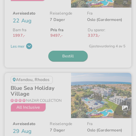
galleriet
75
Avreisedato
Reiselengde
Fra
22 Aug
7 Dager
Oslo (Gardermoen)
Barn fra
Pris fra
Du sparer:
1997,-
9497,-
3373,-
Les mer
Gjeste­vurdering 4 av 5
Bestill
Afandou, Rhodos
Blue Sea Holiday
Village
NAZAR COLLECTION
All Inclusive
Åpne
galleriet
75
Avreisedato
Reiselengde
Fra
29 Aug
7 Dager
Oslo (Gardermoen)