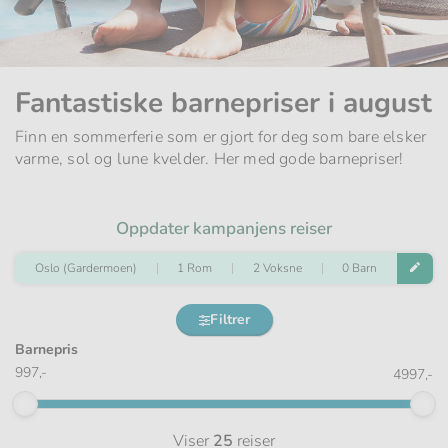
Fantastiske barnepriser i august
Finn en sommerferie som er gjort for deg som bare elsker
varme, sol og lune kvelder. Her med gode barnepriser!
Oppdater kampanjens reiser
Oslo (Gardermoen)
1 Rom
2 Voksne
0 Barn
Filtrer
Barnepris
997,-
4997,-
Viser
25
reiser