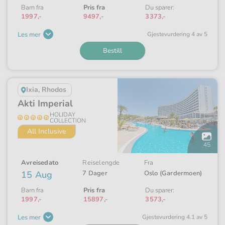
Barn fra
Pris fra
Du sparer:
1997,-
9497,-
3373,-
Les mer
Gjeste­vurdering 4 av 5
Bestill
Ixia, Rhodos
Akti Imperial
HOLIDAY
COLLECTION
All Inclusive
Åpne
galleriet
45
Avreisedato
Reiselengde
Fra
15 Aug
7 Dager
Oslo (Gardermoen)
Barn fra
Pris fra
Du sparer:
1997,-
15897,-
3573,-
Les mer
Gjeste­vurdering 4.1 av 5