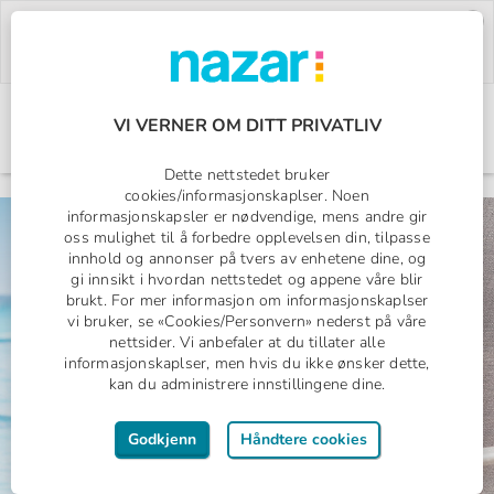
Deal of the Week:
500,- rabatt på Pegasos
World!
Bruk rabattkoden:
PW26.
Bestill nå »
VI VERNER OM DITT PRIVATLIV
Norges All Inclusive-spesialist
Nazar logo
Dette nettstedet bruker
cookies/informasjonskaplser. Noen
informasjonskapsler er nødvendige, mens andre gir
oss mulighet til å forbedre opplevelsen din, tilpasse
Barn reiser
innhold og annonser på tvers av enhetene dine, og
All Inclusive
gi innsikt i hvordan nettstedet og appene våre blir
1 uke med fly
brukt. For mer informasjon om informasjonskaplser
Fra
997,-
vi bruker, se «Cookies/Personvern» nederst på våre
fra
nettsider. Vi anbefaler at du tillater alle
informasjonskaplser, men hvis du ikke ønsker dette,
kan du administrere innstillingene dine.
Godkjenn
Håndtere cookies