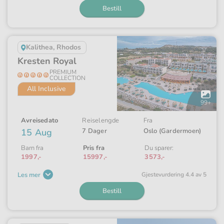
Bestill
Kalithea, Rhodos
Kresten Royal
PREMIUM
COLLECTION
All Inclusive
Åpne
galleriet
99+
Avreisedato
Reiselengde
Fra
15 Aug
7 Dager
Oslo (Gardermoen)
Barn fra
Pris fra
Du sparer:
1997,-
15997,-
3573,-
Les mer
Gjeste­vurdering 4.4 av 5
Bestill