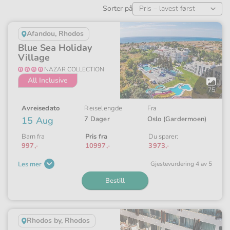
Sorter på
Afandou, Rhodos
Blue Sea Holiday
Village
NAZAR COLLECTION
All Inclusive
Åpne
galleriet
75
Avreisedato
Reiselengde
Fra
15 Aug
7 Dager
Oslo (Gardermoen)
Barn fra
Pris fra
Du sparer:
997,-
10997,-
3973,-
Les mer
Gjeste­vurdering 4 av 5
Bestill
Rhodos by, Rhodos