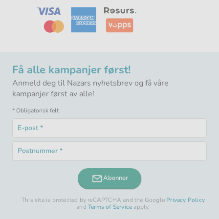
Få alle kampanjer først!
Anmeld deg til Nazars nyhetsbrev og få våre
kampanjer først av alle!
* Obligatorisk felt
E-
post
Obligatorisk
*
Postnummer
felt
Obligatorisk
*
felt
Abonner
This site is protected by reCAPTCHA and the Google
Privacy Policy
and
Terms of Service
apply.