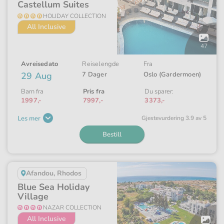
Castellum Suites
HOLIDAY COLLECTION
All Inclusive
Åpne
galleriet
47
Avreisedato
Reiselengde
Fra
29 Aug
7 Dager
Oslo (Gardermoen)
Barn fra
Pris fra
Du sparer:
1997,-
7997,-
3373,-
Les mer
Gjeste­vurdering 3.9 av 5
Bestill
Afandou, Rhodos
Blue Sea Holiday
Village
NAZAR COLLECTION
All Inclusive
Åpne