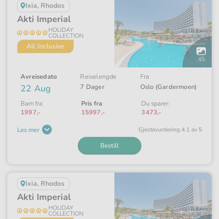
Ixia, Rhodos
Akti Imperial
HOLIDAY
COLLECTION
All Inclusive
Åpne
galleriet
45
Avreisedato
Reiselengde
Fra
22 Aug
7 Dager
Oslo (Gardermoen)
Barn fra
Pris fra
Du sparer:
1997,-
15997,-
3473,-
Les mer
Gjeste­vurdering 4.1 av 5
Bestill
Ixia, Rhodos
Akti Imperial
HOLIDAY
COLLECTION