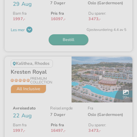
29 Aug
7 Dager
Oslo (Gardermoen)
Barn fra
Pris fra
Du sparer:
1997,-
16097,-
3473,-
Les mer
Gjeste­vurdering 4.4 av 5
Bestill
Kalithea, Rhodos
Kresten Royal
PREMIUM
COLLECTION
All Inclusive
Åpne
galleriet
99+
Avreisedato
Reiselengde
Fra
22 Aug
7 Dager
Oslo (Gardermoen)
Barn fra
Pris fra
Du sparer:
1997,-
16497,-
3473,-