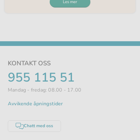
Les mer
KONTAKT OSS
TELEFONNUMMER
955 115 51
Mandag - fredag: 08.00 - 17.00
Avvikende åpningstider
Chatt med oss