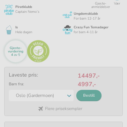
Gjeste­
Vær
Piratklubb
anmeldelser
Captain Nemo’s
Ungdomsklubb
For barn 12-17 år
Is
Crazy Fun Temadager
Hele dagen
for barn 4-11 år
Gjeste­
vurdering
Baseres
4
av 5
på
3223
svar
Laveste pris:
14497,-
4997,-
Barn fra:
Bestill
Flere priseksempler