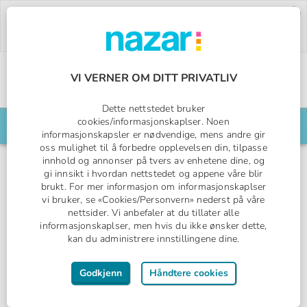
Deal of the Week:
500,- rabatt på Pegasos
World!
Bruk rabattkoden:
PW26.
Bestill nå »
VI VERNER OM DITT PRIVATLIV
Norges All Inclusive-spesialist
Nazar logo
Dette nettstedet bruker
cookies/informasjonskaplser. Noen
Søk din reise her
informasjonskapsler er nødvendige, mens andre gir
oss mulighet til å forbedre opplevelsen din, tilpasse
innhold og annonser på tvers av enhetene dine, og
gi innsikt i hvordan nettstedet og appene våre blir
brukt. For mer informasjon om informasjonskaplser
Side, Tyrkia
vi bruker, se «Cookies/Personvern» nederst på våre
nettsider. Vi anbefaler at du tillater alle
Pegasos World
informasjonskaplser, men hvis du ikke ønsker dette,
kan du administrere innstillingene dine.
NAZAR COLLECTION
All Inclusive
Godkjenn
Håndtere cookies