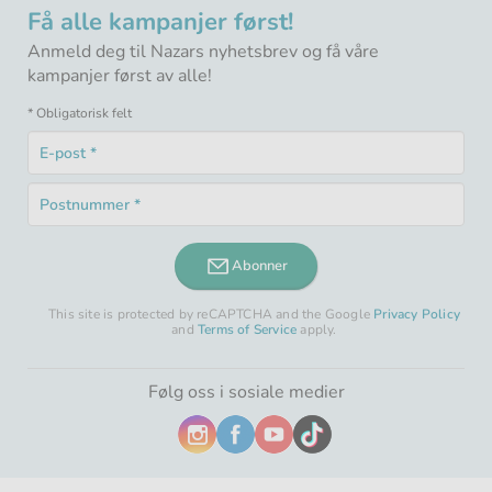
Få alle kampanjer først!
Anmeld deg til Nazars nyhetsbrev og få våre
kampanjer først av alle!
* Obligatorisk felt
E-
post
Obligatorisk
*
Postnummer
felt
Obligatorisk
*
felt
Abonner
This site is protected by reCAPTCHA and the Google
Privacy Policy
and
Terms of Service
apply.
Følg oss i sosiale medier