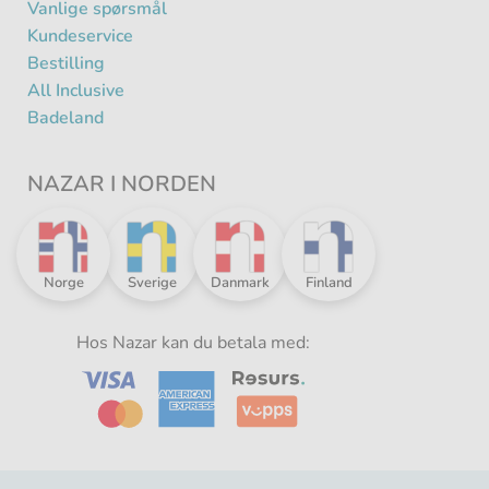
Vanlige spørsmål
Kundeservice
Bestilling
All Inclusive
Badeland
NAZAR I NORDEN
Nazar
Nazar
Nazar
Nazar
Norge
Sverige
Danmark
Finland
i
i
i
i
Norden
Norden
Norden
Norden
-
Hos Nazar kan du betala med:
-
-
-