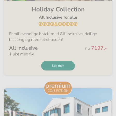
Holiday Collection
All Inclusive for alle
&
Familievennlige hotell med All Inclusive, deilige
basseng og nære til stranden!
Fra
All Inclusive
7197,-
fra
1 uke med fly
Les mer
premium
COLLECTION