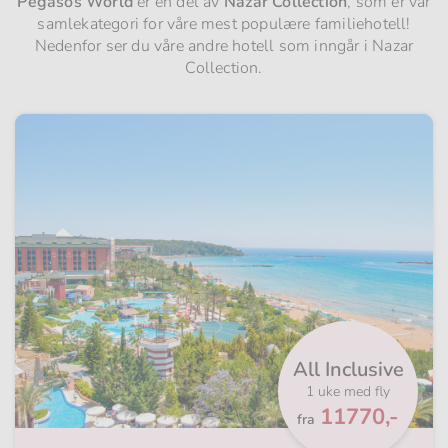
Pegasos World
er en del av
Nazar Collection
, som er vår
samlekategori for våre mest populære familiehotell!
Nedenfor ser du våre andre hotell som inngår i Nazar
Collection.
All Inclusive
1 uke med fly
Fra
11770,-
fra